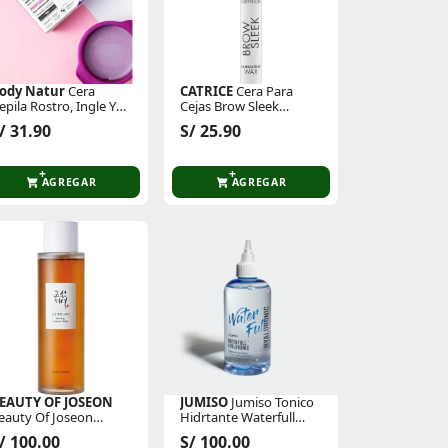
ody Natur
Cera
CATRICE
Cera Para
epila Rostro, Ingle Y
Cejas Brow Sleek
xila 100
Laminating
/ 31.90
S/ 25.90
AGREGAR
AGREGAR
EAUTY OF JOSEON
JUMISO
Jumiso Tonico
eauty Of Joseon
Hidrtante Waterfull
ratamiento Facial
Hyaluronic Acid Toner
/ 100.00
S/ 100.00
sencia Ginseng
250ml