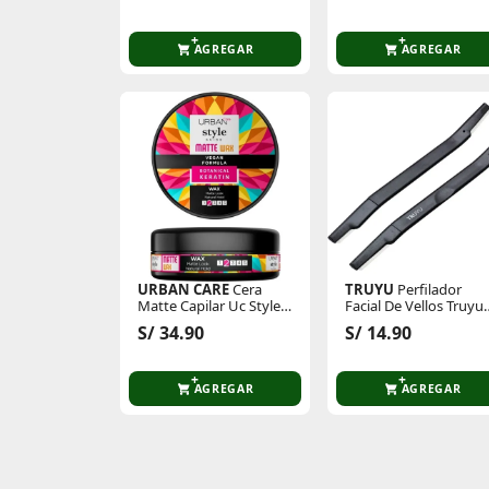
AGREGAR
AGREGAR
URBAN CARE
Cera
TRUYU
Perfilador
Matte Capilar Uc Style
Facial De Vellos Truyu
Guide Matte Wax 100ml
Facial Razors 2pk 10-
S/ 34.90
S/ 14.90
1669
AGREGAR
AGREGAR