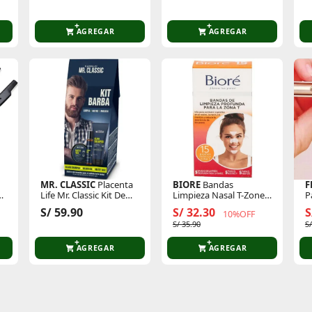
E
AGREGAR
AGREGAR
MR. CLASSIC
Placenta
BIORE
Bandas
F
Life Mr. Classic Kit De
Limpieza Nasal T-Zone
P
Barba
X15u
S/ 59.90
S/ 32.30
S
10%OFF
S/ 35.90
S/
AGREGAR
AGREGAR