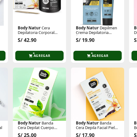
Body Natur
Cera
Body Natur
Depilmen
B
Depilatoria Corporal
Crema Depilatoria
D
250 Gr
Íntima Masculino
A
S/ 42.90
S/ 19.90
S
AGREGAR
AGREGAR
Body Natur
Banda
Body Natur
Banda
B
al
Cera Depilat Cuerpo
Cera Depila Facial Piel
B
Piel Normal
Sensible
T
S/ 25.00
S/ 17.90
S
E