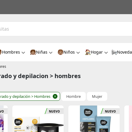
Hombres
Niñas
Niños
Hogar
Noveda
bres
urado y depilacion > hombres
rado y depilación
> Hombres
Hombre
Mujer
VO
NUEVO
NUEVO