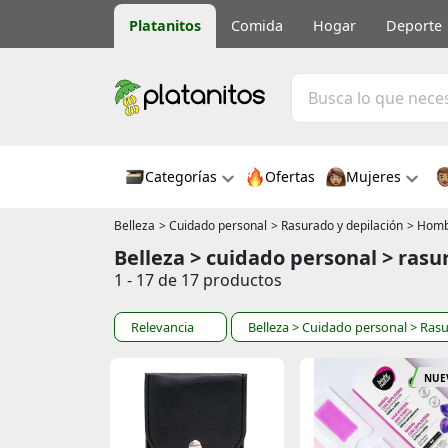
Platanitos
Comida
Hogar
Deporte
Categorías
Ofertas
Mujeres
Belleza
> Cuidado personal
> Rasurado y depilación
> Hom
Belleza > cuidado personal > ras
1 - 17 de 17 productos
Relevancia
Belleza
> Cuidado personal
> Rasu
NUE