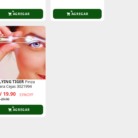
ssence Water 150ml
AGREGAR
AGREGAR
LYING TIGER
Pinza
ara Cejas 3021994
/ 19.90
33%OFF
 29.90
AGREGAR