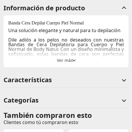
Información de producto
Banda Cera Depilat Cuerpo Piel Normal
Una solución elegante y natural para tu depilación
Dile adiós a los pelos no deseados con nuestras
Bandas de Cera Depilatoria para Cuerpo y Piel
Normal
de
Body Natur
. Con un diseño minimalista y
sofisticado, estas bandas de cera son perfectas
para llevar en cualquier ocasión.
Detalles Técnicos y Características:
Materiales:
Nuestras bandas están impregnadas de
Características
cera de alta calidad, enriquecida con té matcha
para calmar y nutrir tu piel.
Uso Recomendado:
Ideal para pieles normales.
Aplica la banda, tira rápidamente y disfruta de una
Categorías
piel suave y lisa.
Temporada:
Perfectas para cualquier época del
año, especialmente en verano cuando quieres lucir
También compraron esto
Comentarios de clientes
piernas y brazos sin pelos.
Clientes como tú compraron esto
Comentarios de clientes que compraron este producto
Sensaciones y Beneficios: