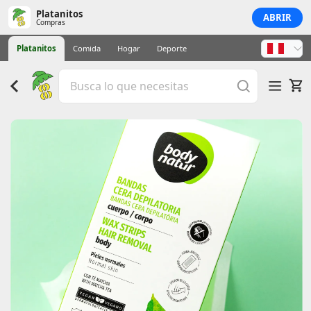
Platanitos
ABRIR
Compras
Platanitos
Comida
Hogar
Deporte