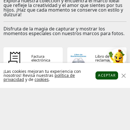
Explora nuestra colección y encuentra el marco ideal
que refleje la creatividad y el amor que sientes por tus
hijos. ¡Haz que cada momento se conserve con estilo y
dulzura!
Disfruta de la magia de capturar y mostrar los
momentos especiales con nuestros marcos para fotos.
Factura
Libro de
electrónica
reclamaciones
¡Las cookies mejoran tu experiencia con
nosotros! Revisa nuestras
política de
ACEPTAR
privacidad
y de
cookies
.
Platanitos
Favoritos
Puntos
Cupones
Cuenta
Términos y
Política de
condiciones
privacidad
Operador
Socios
económico
platanitos
autorizado