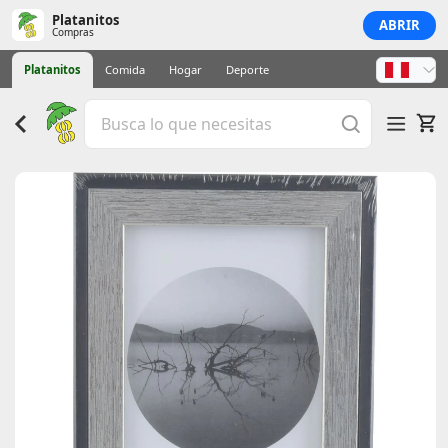
Platanitos
ABRIR
Compras
Platanitos
Comida
Hogar
Deporte