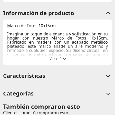
Información de producto
Marco de Fotos 10x15cm
Imagina un toque de elegancia y sofisticación en tu
hogar con nuestro Marco de Fotos 10x15cm.
Fabricado en madera con un acabado metálico
plateado, este marco añade un aire moderno y
refinado a cualquier espacio. Su diseño circular en
el centro permite destacar la imagen de manera
única y atractiva. La combinación de materiales
ofrece durabilidad y resistencia, asegurando que tu
foto esté protegida por mucho tiempo.
Características
Ideal para decorar tu hogar, oficina o habitación
infantil, este marco es perfecto para exhibir tus
momentos más preciados. Su montaje es sencillo y
viene listo para colgar, listo para dar un toque
personal a cualquier habitación.
Categorías
Materiales
: Madera con acabado metálico plateado
Dimensiones
: 10x15 cm
También compraron esto
Comentarios de clientes
Uso recomendado
: Ideal para fotos de 10x15 cm,
apto para interiores.
Clientes como tú compraron esto
Comentarios de clientes que compraron este producto