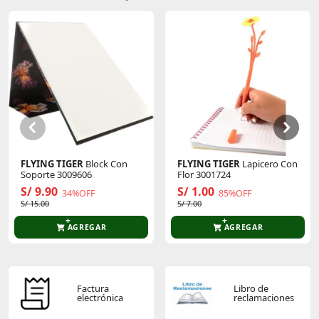
Aporta un toque de clase y calidez a tu hogar con
este elegante marco de fotos.
#pia
Sin calificaciones
Este producto aún no tiene calificaciones.
Sé el primero en comentar y acumula Puntos.
FLYING TIGER
Block Con
FLYING TIGER
Lapicero Con
Soporte 3009606
Flor 3001724
S/ 9.90
S/ 1.00
34%OFF
85%OFF
S/ 15.00
S/ 7.00
AGREGAR
AGREGAR
Factura
Libro de
electrónica
reclamaciones