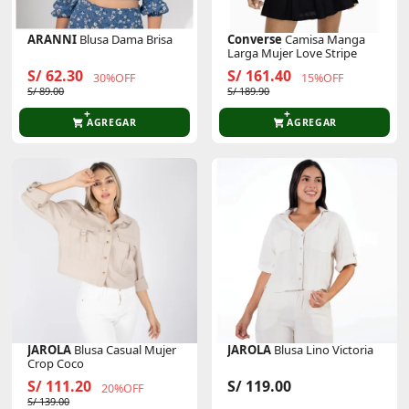
ARANNI
Blusa Dama Brisa
Converse
Camisa Manga
Larga Mujer Love Stripe
S/ 62.30
S/ 161.40
30%OFF
15%OFF
S/ 89.00
S/ 189.90
AGREGAR
AGREGAR
JAROLA
Blusa Casual Mujer
JAROLA
Blusa Lino Victoria
Crop Coco
S/ 111.20
S/ 119.00
20%OFF
S/ 139.00