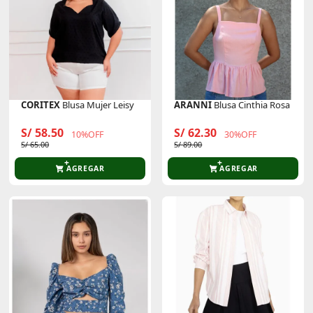
CORITEX
Blusa Mujer Leisy
ARANNI
Blusa Cinthia Rosa
S/ 58.50
S/ 62.30
10%OFF
30%OFF
S/ 65.00
S/ 89.00
AGREGAR
AGREGAR