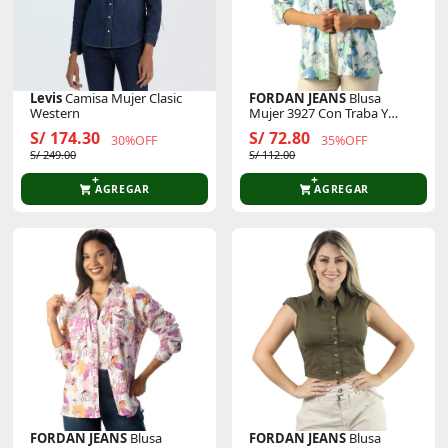
Levis
Camisa Mujer Clasic
FORDAN JEANS
Blusa
Western
Mujer 3927 Con Traba Y
Puño M/Larga
S/ 174.30
S/ 72.80
30%OFF
35%OFF
S/ 249.00
S/ 112.00
AGREGAR
AGREGAR
FORDAN JEANS
Blusa
FORDAN JEANS
Blusa