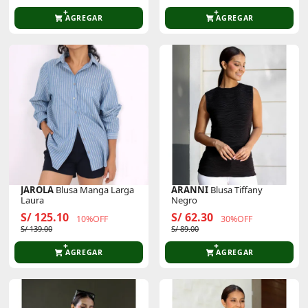
AGREGAR
AGREGAR
JAROLA
Blusa Manga Larga
ARANNI
Blusa Tiffany
Laura
Negro
S/ 125.10
S/ 62.30
10%OFF
30%OFF
S/ 139.00
S/ 89.00
AGREGAR
AGREGAR