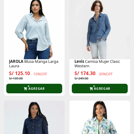
JAROLA
Blusa Manga Larga
Levis
Camisa Mujer Clasic
Laura
Western
S/ 125.10
S/ 174.30
10%OFF
30%OFF
S/ 139.00
S/ 249.00
AGREGAR
AGREGAR