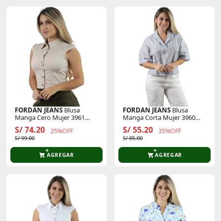
FORDAN JEANS
Blusa
FORDAN JEANS
Blusa
Manga Cero Mujer 3961
Manga Corta Mujer 3960
C/Volante En Hombro
Cuello Camisero
S/ 74.20
S/ 55.20
25%OFF
35%OFF
S/ 99.00
S/ 85.00
AGREGAR
AGREGAR