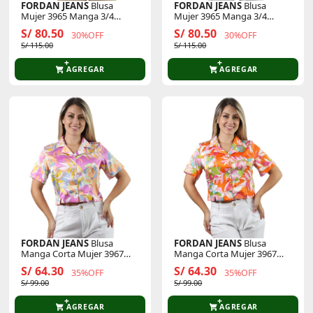
FORDAN JEANS
Blusa
FORDAN JEANS
Blusa
Mujer 3965 Manga 3/4
Mujer 3965 Manga 3/4
Cuello Neru
Cuello Neru
S/ 80.50
S/ 80.50
30%OFF
30%OFF
S/ 115.00
S/ 115.00
AGREGAR
AGREGAR
FORDAN JEANS
Blusa
FORDAN JEANS
Blusa
Manga Corta Mujer 3967
Manga Corta Mujer 3967
Cuello C/Solapa
Cuello C/Solapa
S/ 64.30
S/ 64.30
35%OFF
35%OFF
S/ 99.00
S/ 99.00
AGREGAR
AGREGAR