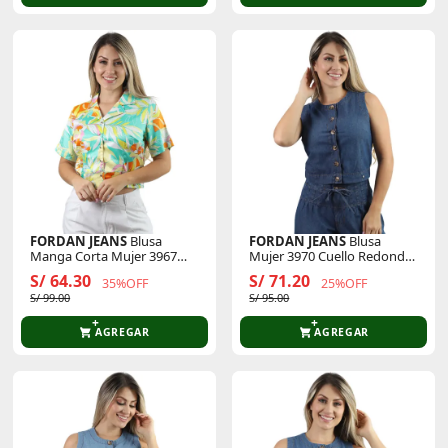
FORDAN JEANS
Blusa
FORDAN JEANS
Blusa
Manga Corta Mujer 3967
Mujer 3970 Cuello Redondo
Cuello C/Solapa
M/Cero
S/ 64.30
S/ 71.20
35%OFF
25%OFF
S/ 99.00
S/ 95.00
AGREGAR
AGREGAR