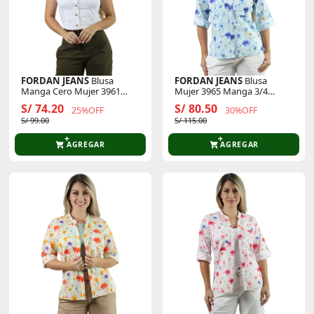
FORDAN JEANS
Blusa
FORDAN JEANS
Blusa
Manga Cero Mujer 3961
Mujer 3965 Manga 3/4
C/Volante En Hombro
Cuello Neru
S/ 74.20
S/ 80.50
25%OFF
30%OFF
S/ 99.00
S/ 115.00
AGREGAR
AGREGAR