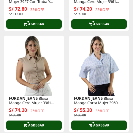
Mujer 3927 Con Traba Y
Manga Cero Mujer 3961
Puño M/Larga
C/Volante En Hombro
S/ 72.80
S/ 74.20
35%OFF
25%OFF
S/ 112.00
S/ 99.00
AGREGAR
AGREGAR
FORDAN JEANS
Blusa
FORDAN JEANS
Blusa
Manga Cero Mujer 3961
Manga Corta Mujer 3960
C/Volante En Hombro
Cuello Camisero
S/ 74.20
S/ 55.20
25%OFF
35%OFF
S/ 99.00
S/ 85.00
AGREGAR
AGREGAR