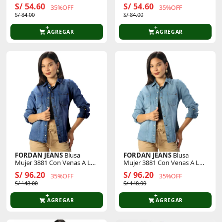
S/ 54.60
S/ 54.60
35%OFF
35%OFF
S/ 84.00
S/ 84.00
AGREGAR
AGREGAR
FORDAN JEANS
Blusa
FORDAN JEANS
Blusa
Mujer 3881 Con Venas A Los
Mujer 3881 Con Venas A Los
Costados M/Larga
Costados M/Larga
S/ 96.20
S/ 96.20
35%OFF
35%OFF
S/ 148.00
S/ 148.00
AGREGAR
AGREGAR