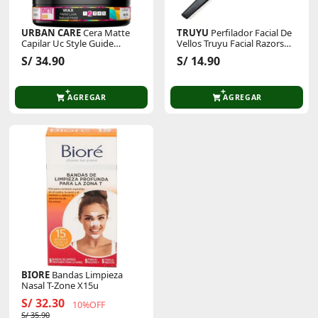
URBAN CARE
Cera Matte
TRUYU
Perfilador Facial De
Capilar Uc Style Guide
Vellos Truyu Facial Razors
Matte Wax 100ml
2pk 10-1669
S/ 34.90
S/ 14.90
AGREGAR
AGREGAR
BIORE
Bandas Limpieza
Nasal T-Zone X15u
S/ 32.30
10%OFF
S/ 35.90