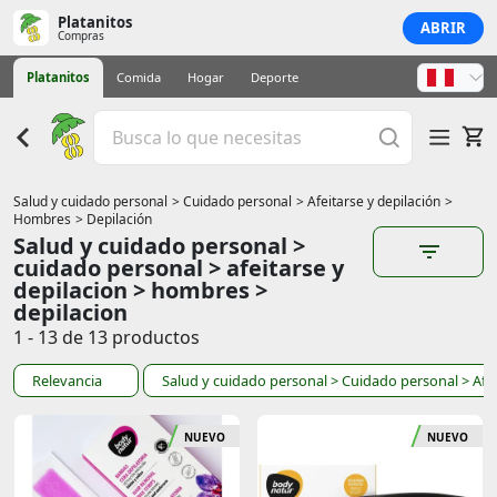
Platanitos
ABRIR
Compras
Platanitos
Comida
Hogar
Deporte
Salud y cuidado personal
> Cuidado personal
> Afeitarse y depilación
>
Hombres
> Depilación
Salud y cuidado personal >
cuidado personal > afeitarse y
depilacion > hombres >
depilacion
1 - 13 de 13 productos
Relevancia
Salud y cuidado personal
> Cuidado personal
> Afe
NUEVO
NUEVO