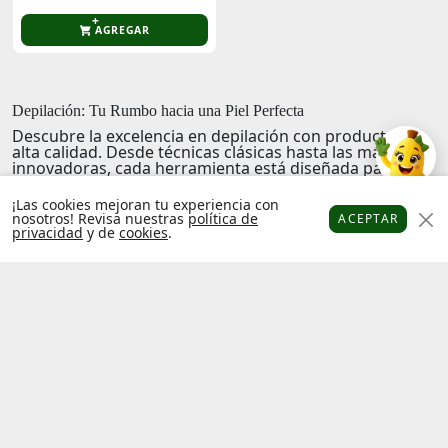
AGREGAR
Depilación: Tu Rumbo hacia una Piel Perfecta
Descubre la excelencia en depilación con productos de
alta calidad. Desde técnicas clásicas hasta las más
innovadoras, cada herramienta está diseñada para
ofrecerte una experiencia suave y efectiva. Sumérgete
en un mundo donde la comodidad y la confianza van de
¡Las cookies mejoran tu experiencia con
la mano, y disfruta de una piel tersa y libre de vello.
nosotros! Revisa nuestras
política de
ACEPTAR
Explora nuestra selección y encuentra todo lo que
privacidad
y de
cookies
.
Platanitos
Favoritos
Puntos
Cupones
Cuenta
necesitas para una depilación impecable y sin
complicaciones. ¡Tu piel te lo agradecerá!
Factura
Libro de
electrónica
reclamaciones
Términos y
Política de
condiciones
privacidad