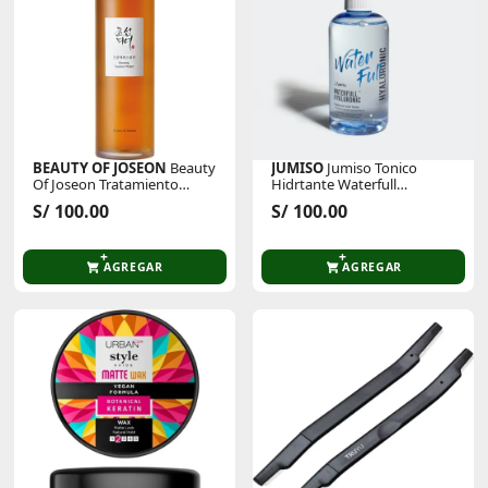
BEAUTY OF JOSEON
Beauty
JUMISO
Jumiso Tonico
Of Joseon Tratamiento
Hidrtante Waterfull
Facial Esencia Ginseng
Hyaluronic Acid Toner
S/ 100.00
S/ 100.00
Essence Water 150ml
250ml
AGREGAR
AGREGAR