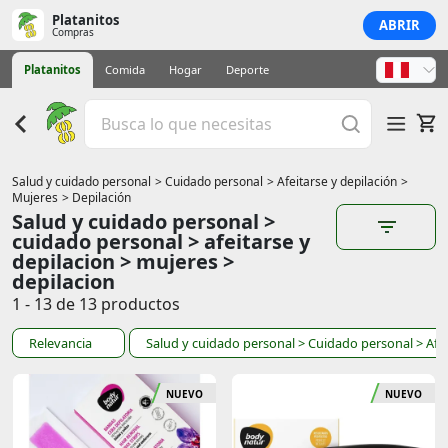
Platanitos
ABRIR
Compras
Platanitos
Comida
Hogar
Deporte
Salud y cuidado personal
> Cuidado personal
> Afeitarse y depilación
>
Mujeres
> Depilación
Salud y cuidado personal >
cuidado personal > afeitarse y
depilacion > mujeres >
depilacion
1 - 13 de 13 productos
Relevancia
Salud y cuidado personal
> Cuidado personal
> Afe
NUEVO
NUEVO