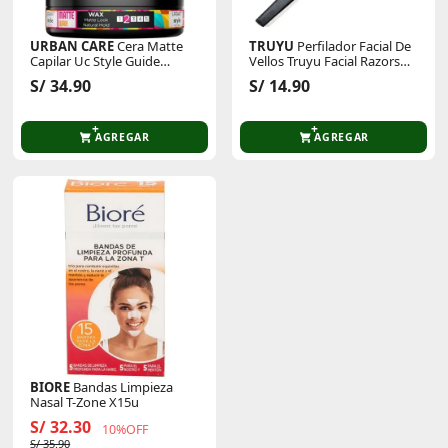
URBAN CARE
Cera Matte
TRUYU
Perfilador Facial De
Capilar Uc Style Guide
Vellos Truyu Facial Razors
Matte Wax 100ml
2pk 10-1669
S/ 34.90
S/ 14.90
AGREGAR
AGREGAR
BIORE
Bandas Limpieza
Nasal T-Zone X15u
S/ 32.30
10%OFF
S/ 35.90