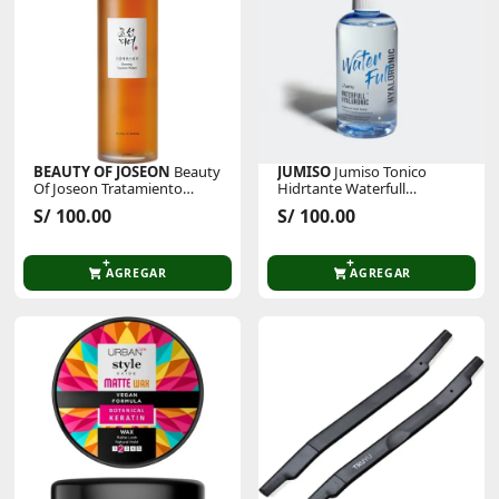
BEAUTY OF JOSEON
Beauty
JUMISO
Jumiso Tonico
Of Joseon Tratamiento
Hidrtante Waterfull
Facial Esencia Ginseng
Hyaluronic Acid Toner
S/ 100.00
S/ 100.00
Essence Water 150ml
250ml
AGREGAR
AGREGAR