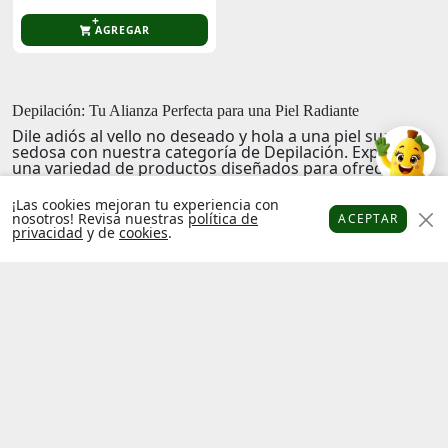
AGREGAR
Depilación: Tu Alianza Perfecta para una Piel Radiante
Dile adiós al vello no deseado y hola a una piel suave y
sedosa con nuestra categoría de
Depilación
. Explora
una variedad de productos diseñados para ofrecerte
una experiencia cómoda y efectiva, ideal para mujeres
que buscan una piel radiante y libre de vello. Desde
¡Las cookies mejoran tu experiencia con
cremas depilatorias hasta herramientas innovadoras,
nosotros! Revisa nuestras
política de
ACEPTAR
cada producto ha sido cuidadosamente seleccionado
privacidad
y de
cookies
.
Platanitos
Favoritos
Puntos
Cupones
Cuenta
para brindarte resultados duraderos y una piel
increíblemente suave.
Disfruta
de la frescura y la confianza que solo una piel
perfectamente depilada puede ofrecer. ¡Transforma tu
rutina de cuidado personal y siente la libertad de una
piel tersa y radiante!
Factura
Libro de
electrónica
reclamaciones