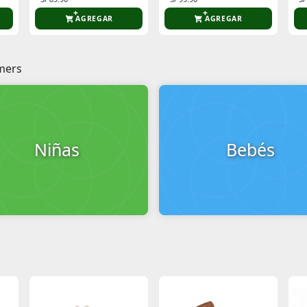
AGREGAR
AGREGAR
mers
Niñas
Bebés