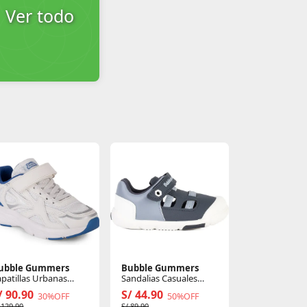
Ver todo
ubble Gummers
Bubble Gummers
Bubble Gum
apatillas Urbanas
Sandalias Casuales
Zapatillas Ur
iño Fountain
Bebita Echo
Niño Fountai
/ 90.90
S/ 44.90
S/ 90.90
30%OFF
50%OFF
3
 129.90
S/ 89.90
S/ 129.90