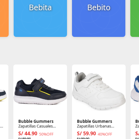
Bebita
Bebito
Bubble Gummers
Bubble Gummers
B
on
Zapatillas Casuales
Zapatillas Urbanas
Z
Niño Everglade
Unisex Kids Tierra
N
S/ 44.90
S/ 59.90
S
50%OFF
40%OFF
S/ 89.90
S/ 99.90
S/