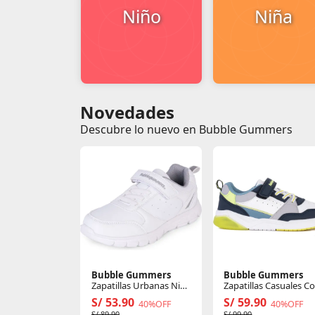
Niño
Niña
Novedades
Descubre lo nuevo en Bubble Gummers
Bubble Gummers
Bubble Gummers
Zapatillas Urbanas Niña
Zapatillas Casuales C
Tierra
Luces Niño Dakar
S/ 53.90
S/ 59.90
40%OFF
40%OFF
S/ 89.90
S/ 99.90