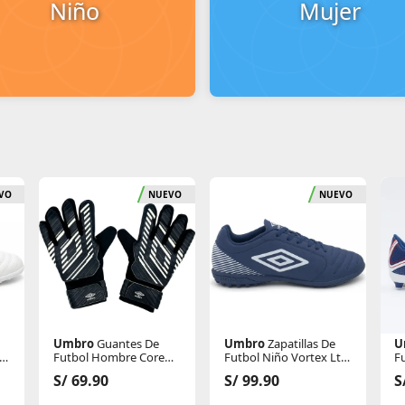
Niño
Mujer
VO
NUEVO
NUEVO
Umbro
Guantes De
Umbro
Zapatillas De
U
Futbol Hombre Core
Futbol Niño Vortex Lt
Fu
Umbro Squadra
Tf
L
S/ 69.90
S/ 99.90
S
Goalkeeper Glove