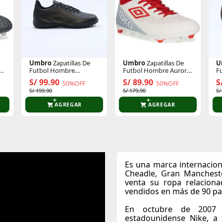
Umbro
Zapatillas De
Umbro
Zapatillas De
U
e
Futbol Hombre
Futbol Hombre Aurora
F
Velocita Matrix League
Tt Fg
L
S/ 99.90
S/ 89.90
S
50%OFF
50%OFF
Tf
S/ 199.90
S/ 179.90
S/
AGREGAR
AGREGAR
Es una marca internacion
Cheadle, Gran Mancheste
venta su ropa relaciona
vendidos en más de 90 pa
En octubre de 2007 
estadounidense Nike, a 