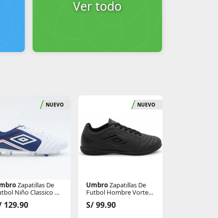
Ver todo
NUEVO
NUEVO
mbro
Zapatillas De
Umbro
Zapatillas De
Umbro
Zapati
tbol Niño Classico Xii
Futbol Hombre Vortex
Futbol Niño Vo
t Fg
Lt Ic
Tf
/ 129.90
S/ 99.90
S/ 99.90