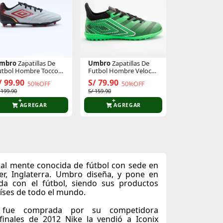
mbro
Zapatillas De
Umbro
Zapatillas De
Umbro
Canill
utbol Hombre Tocco V
Futbol Hombre Veloce
Futbol Unise
eague Fg
Lt Iii Tf
Shield Guard
/ 99.90
S/ 79.90
S/ 39.90
50%OFF
50%OFF
5
 199.90
S/ 159.90
S/ 79.90
AGREGAR
AGREGAR
AGR
al mente conocida de fútbol con sede en
r, Inglaterra. Umbro diseña, y pone en
da con el fútbol, siendo sus productos
íses de todo el mundo.
fue comprada por su competidora
finales de 2012 Nike la vendió a Iconix