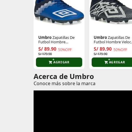
Umbro
Zapatillas De
Umbro
Zapatillas De
Futbol Hombre
Futbol Hombre Veloc
Formation Fg
Lt Ii Fg
S/ 89.90
S/ 89.90
50%OFF
50%OFF
S/ 179.90
S/ 179.90
AGREGAR
AGREGAR
Acerca de Umbro
Conoce más sobre la marca