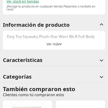
Ver stock en tiendas
¡Recoge tu producto en cualquier tienda Platanitos o recibelo en
casa!
Información de producto
Dog Toy Squeaky Plush-Star Wars Bb-8 Full Body
Características
Categorías
También compraron esto
Comentarios de clientes
Clientes como tú compraron esto
Comentarios de clientes que compraron este producto