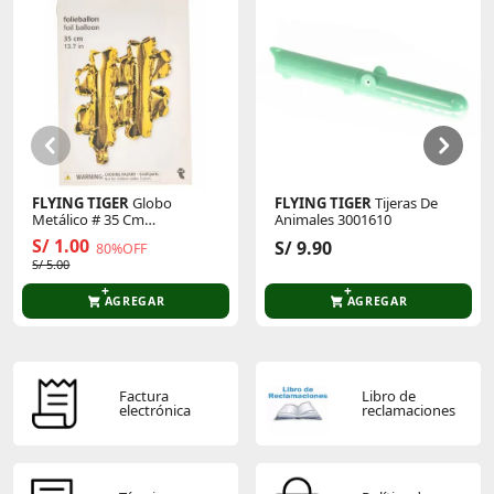
Sin calificaciones
Este producto aún no tiene calificaciones.
Sé el primero en comentar y acumula Puntos.
FLYING TIGER
Globo
FLYING TIGER
Tijeras De
Metálico # 35 Cm
Animales 3001610
P/Cumpleaños 3005873
S/ 1.00
S/ 9.90
80%OFF
S/ 5.00
AGREGAR
AGREGAR
Factura
Libro de
electrónica
reclamaciones