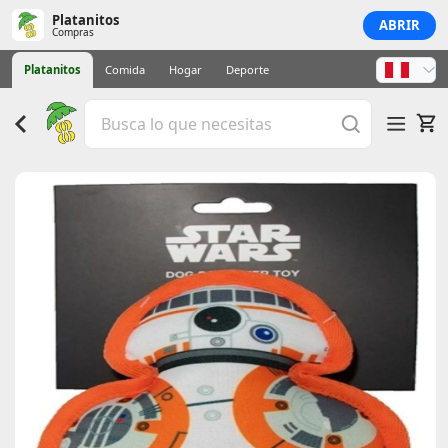
Platanitos
ABRIR
Compras
Platanitos
Comida
Hogar
Deporte