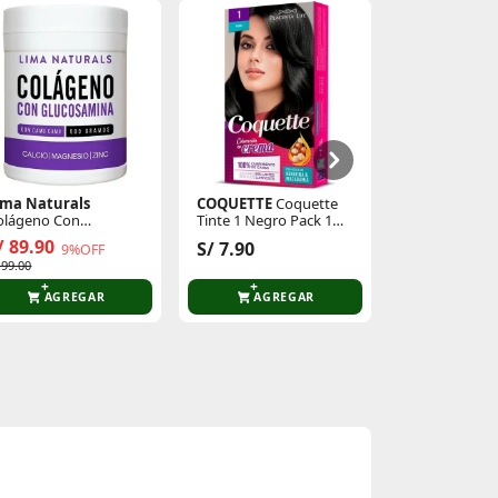
ima Naturals
COQUETTE
Coquette
Kayser
Panta
olágeno Con
Tinte 1 Negro Pack 1
Microfibra 14
lucosamina 500mg
Aplicacion
/ 89.90
S/ 13.70
S/ 7.90
9%OFF
4
 99.00
S/ 22.90
AGREGAR
AGREGAR
AGR