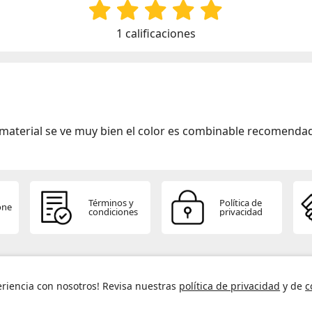
1 calificaciones
 material se ve muy bien el color es combinable recomenda
Términos y
Política de
one
condiciones
privacidad
Hecho con
por
Platanitos
eriencia con nosotros! Revisa nuestras
política de privacidad
y de
c