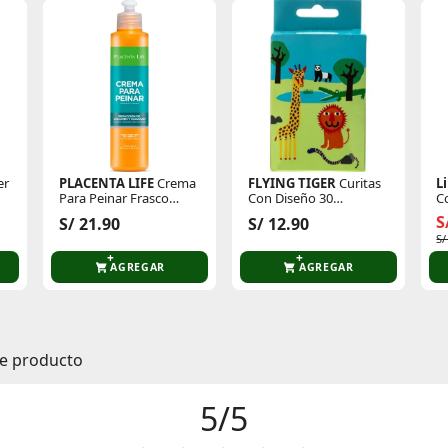
er
PLACENTA LIFE
Crema
FLYING TIGER
Curitas
L
Para Peinar Frasco
Con Diseño 30
C
250ml
Unidades 3010022
G
S
S/ 21.90
S/ 12.90
S/
AGREGAR
AGREGAR
te producto
5/5