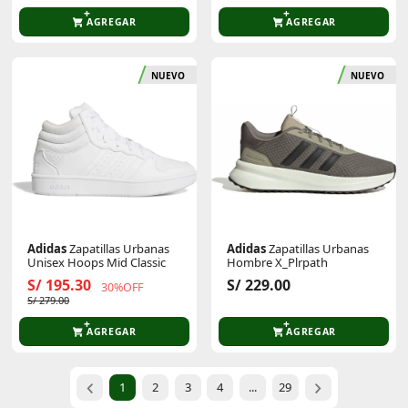
AGREGAR
AGREGAR
NUEVO
NUEVO
Adidas
Zapatillas Urbanas
Adidas
Zapatillas Urbanas
Unisex Hoops Mid Classic
Hombre X_Plrpath
S/ 195.30
S/ 229.00
30%OFF
S/ 279.00
AGREGAR
AGREGAR
1
2
3
4
...
29