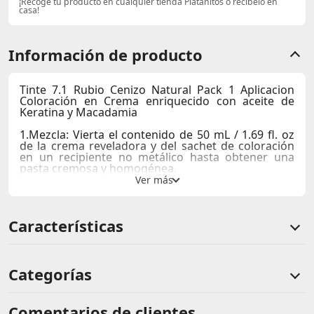
¡Recoge tu producto en cualquier tienda Platanitos o recibelo en
casa!
Información de producto
Tinte 7.1 Rubio Cenizo Natural Pack 1 Aplicacion
Coloración en Crema enriquecido con aceite de
Keratina y Macadamia
1.Mezcla: Vierta el contenido de 50 mL / 1.69 fl. oz
de la crema reveladora y del sachet de coloración
en un recipiente no metálico hasta obtener una
pasta cremosa y homogénea.
2.Aplicación:Con la ayuda de una brocha, esparza la
mezcla en la totalidad de la cabellera. Luego,
masajee ligeramente el cabello para ayudar a la
absorción del producto y deje actuar por 40 min.
Características
3.Enjuague y tratamiento: Enjuague el cabello con
abundante agua. Aplique el contenido del sachet
Post Color en el cabello húmedo, dándole un ligero
masaje por dos minutos. Enjuague nuevamente.
Categorías
Comentarios de clientes