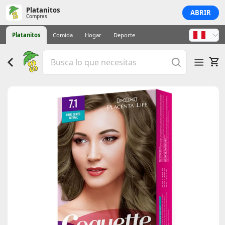
Platanitos
ABRIR
Compras
Platanitos
Comida
Hogar
Deporte