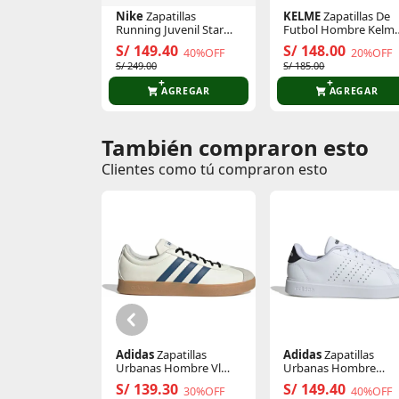
Nike
Zapatillas
KELME
Zapatillas De
Running Juvenil Star
Futbol Hombre Kelm
Runner 4 Nn
55932
S/ 149.40
S/ 148.00
40%OFF
20%OFF
S/ 249.00
S/ 185.00
AGREGAR
AGREGAR
También compraron esto
Comentarios de clientes
Clientes como tú compraron esto
Comentarios de clientes que compraron es
Adidas
Zapatillas
Adidas
Zapatillas
Urbanas Hombre Vl
Urbanas Hombre
Court Base
Advantage 2.0
S/ 139.30
S/ 149.40
30%OFF
40%OFF