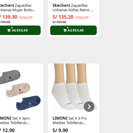
kechers
Zapatillas
Skechers
Zapatillas
Nike
Sandali
rbanas Mujer Bobs
Urbanas Niñas Retro-
Hombre Victo
quad Waves
Graph
Slide
/ 139.30
S/ 135.20
S/ 125.10
30%OFF
20%OFF
 199.00
S/ 169.00
S/ 139.00
AGREGAR
AGREGAR
AGR
IMONI
Set X 3prs
LIMONI
Set X 3 Prs
Just4u
Zapati
edias Tobilleras
Medias Tobilleras
Z Lena
amas Noha
Unisex Rayli
S/ 39.90
/ 12.90
S/ 9.90
5