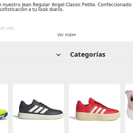
on nuestro
Jean Regular Angel Classic Petite
. Confeccionado
fisticación a tu look diario.
el uso.
tándar, perfecto para llevar con el bajo apilado.
emallera.
Categorías
un estilo sencillo o de impacto.
del denim rígido se combina con la suavidad que se logra 
 día relajado hasta una salida nocturna.
y experimenta la confianza y frescura que transmiten. Un 