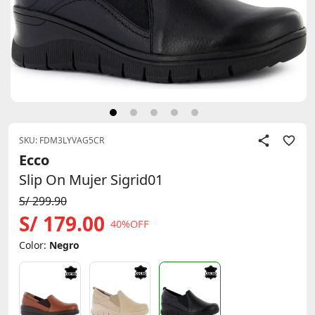
SKU: FDM3LYVAG5CR
Ecco
Slip On Mujer Sigrid01
S/ 299.90
S/ 179.00
40%OFF
Color:
Negro