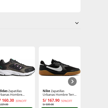
didas
Zapatillas
Nike
Zapatillas
Just4u
Zapati
rbanas Hombre
Urbanas Hombre Terra
Z Sky
razychaos 2000
Manta
/ 160.30
S/ 167.90
S/ 69.90
30%OFF
50%OFF
4
 229.00
S/ 339.00
S/ 119.90