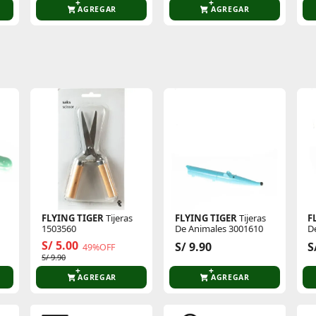
AGREGAR
AGREGAR
te producto
Sin calificaciones
Este producto aún no tiene calificaciones.
Sé el primero en comentar y acumula Puntos.
FLYING TIGER
Tijeras
FLYING TIGER
Tijeras
F
1503560
De Animales 3001610
D
S/ 5.00
S/ 9.90
S
49%OFF
S/ 9.90
AGREGAR
AGREGAR