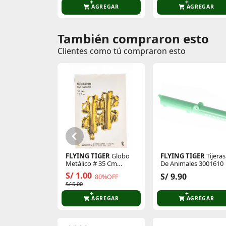
AGREGAR
AGREGAR
También compraron esto
Comentarios de clientes
Clientes como tú compraron esto
Comentarios de clientes que compraron es
FLYING TIGER
Globo
FLYING TIGER
Tijeras
Metálico # 35 Cm
De Animales 3001610
P/Cumpleaños 3005873
S/ 1.00
S/ 9.90
80%OFF
S/ 5.00
AGREGAR
AGREGAR