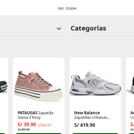
Categorías
x
PATAUGAS
Zapatilla
New Balance
A
Dama Z Rosy
Zapatillas Urbanas
U
Unisex 530
C
S/ 39.90
S
S/ 419.90
55%OFF
S/ 89.90
S/