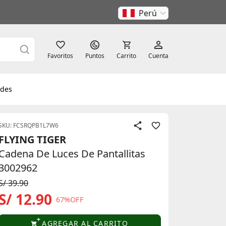
Perú
Favoritos
Puntos
Carrito
Cuenta
des
SKU: FCSRQPB1L7W6
FLYING TIGER
Cadena De Luces De Pantallitas
3002962
S/ 39.90
S/ 12.90
67%OFF
AGREGAR AL CARRITO