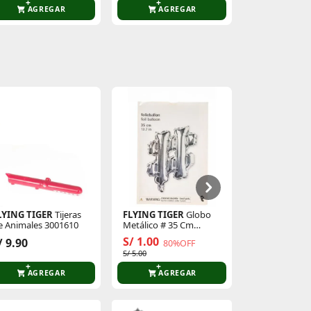
AGREGAR
AGREGAR
AGR
LYING TIGER
Tijeras
FLYING TIGER
Globo
Platanitos
A
e Animales 3001610
Metálico # 35 Cm
Cadenas P/Ca
P/Cumpleaños 3005873
Fiesta
S/ 1.00
/ 9.90
S/ 9.90
80%OFF
S/ 5.00
AGREGAR
AGREGAR
AGR