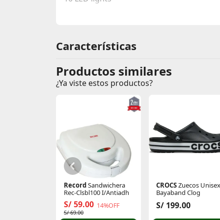
Características
Productos similares
¿Ya viste estos productos?
Record
Sandwichera
CROCS
Zuecos Unise
Rec-Clsbl100 I/Antiadh
Bayaband Clog
S/ 59.00
S/ 199.00
14%OFF
S/ 69.00