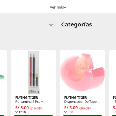
Categorías
FLYING TIGER
FLYING TIGER
F
Portamina 2 Pcs +
Dispensador De Tape
1
Minas 1503553
1503246
S/ 5.00
S/ 3.00
S
61%OFF
69%OFF
S/ 12.90
S/ 9.90
S/