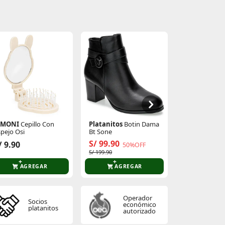
IMONI
Cepillo Con
Platanitos
Botin Dama
Platanitos
C
spejo Osi
Bt Sone
Vestir Dama C
S/ 99.90
S/ 99.90
/ 9.90
50%OFF
2
S/ 199.90
S/ 139.90
AGREGAR
AGREGAR
AGR
Operador
Socios
económico
platanitos
autorizado