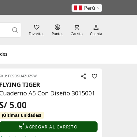
Perú
Favoritos
Puntos
Carrito
Cuenta
des
SKU: FCSO9U4ZUZ9W
FLYING TIGER
Cuaderno A5 Con Diseño 3015001
S/ 5.00
¡Últimas unidades!
AGREGAR AL CARRITO