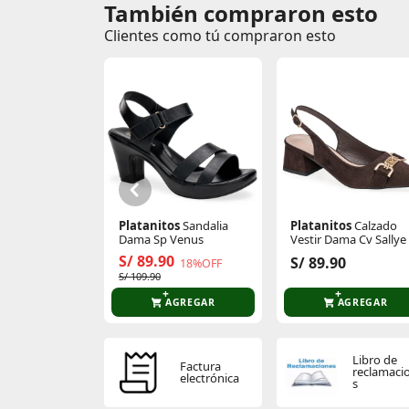
También compraron esto
Clientes como tú compraron esto
Platanitos
Sandalia
Platanitos
Calzado
Dama Sp Venus
Vestir Dama Cv Sallye
S/ 89.90
S/ 89.90
18%OFF
S/ 109.90
AGREGAR
AGREGAR
Libro de
Factura
reclamaci
electrónica
s