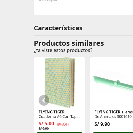
Características
Productos similares
¿Ya viste estos productos?
FLYING TIGER
FLYING TIGER
Tijeras
Cuaderno A6 Con Tapa
De Animales 3001610
De Paja 3022223
S/ 5.00
S/ 9.90
49%OFF
S/ 9.90