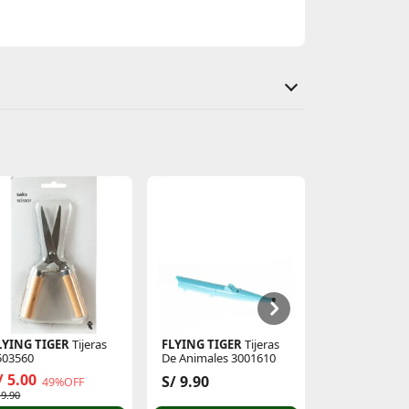
LYING TIGER
Tijeras
FLYING TIGER
Tijeras
FLYING TIGE
503560
De Animales 3001610
De Animales 
/ 5.00
S/ 9.90
S/ 9.90
49%OFF
 9.90