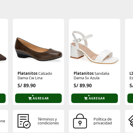
Platanitos
Calzado
Platanitos
Sandalia
L
Dama Cw Lina
Dama Sv Azula
E
S/ 89.90
S/ 89.90
S
AGREGAR
AGREGAR
Términos y
Política de
one
condiciones
privacidad