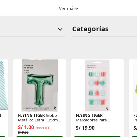
Categorías
l
FLYING TIGER
Globo
FLYING TIGER
F
Metálico Letra T 35cm
Marcadores Para
Alt P/Cumple 3014370
Bebidas 12unds
S/ 1.00
S/ 19.90
S
89%OFF
1603726
S/ 9.90