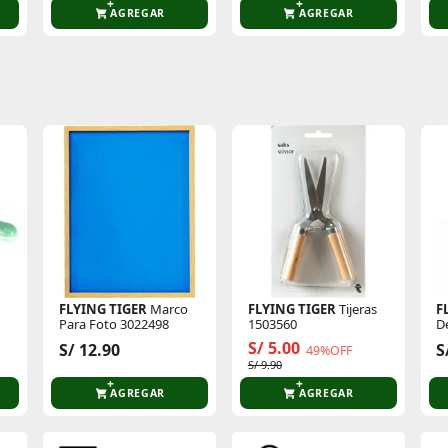
AGREGAR
AGREGAR
te producto
Sin calificaciones
Este producto aún no tiene calificaciones.
Sé el primero en comentar y acumula Puntos.
FLYING TIGER
Marco
FLYING TIGER
Tijeras
F
Para Foto 3022498
1503560
D
S/ 5.00
S/ 12.90
S
49%OFF
S/ 9.90
AGREGAR
AGREGAR