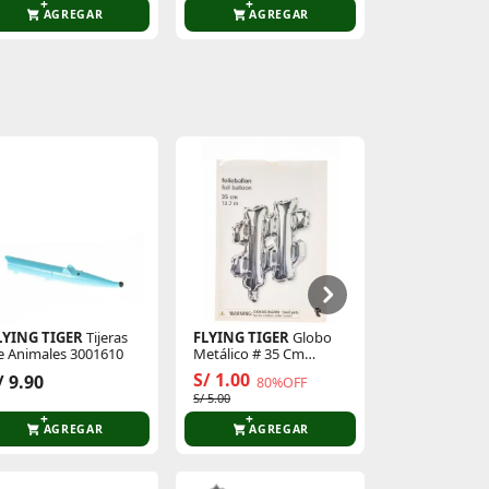
AGREGAR
AGREGAR
AGR
LYING TIGER
Tijeras
FLYING TIGER
Globo
FLYING TIGE
e Animales 3001610
Metálico # 35 Cm
De Animales 
P/Cumpleaños 3005873
S/ 1.00
/ 9.90
S/ 9.90
80%OFF
S/ 5.00
AGREGAR
AGREGAR
AGR