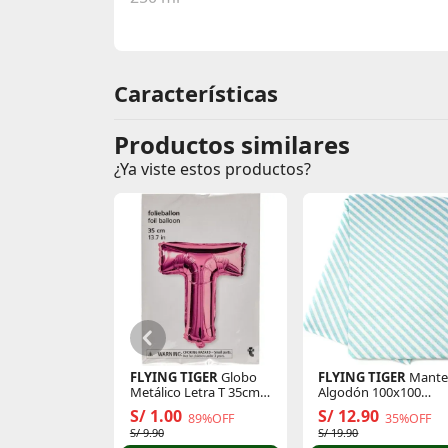
Características
Productos similares
¿Ya viste estos productos?
FLYING TIGER
Globo
FLYING TIGER
Mante
Metálico Letra T 35cm
Algodón 100x100
Alt P/Cumple 3014370
1003511
S/ 1.00
S/ 12.90
89%OFF
35%OFF
S/ 9.90
S/ 19.90