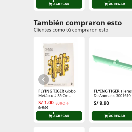
AGREGAR
AGREGAR
También compraron esto
Comentarios de clientes
Clientes como tú compraron esto
Comentarios de clientes que compraron es
FLYING TIGER
Globo
FLYING TIGER
Tijeras
Metálico # 35 Cm
De Animales 3001610
P/Cumpleaños 3005873
S/ 1.00
S/ 9.90
80%OFF
S/ 5.00
AGREGAR
AGREGAR