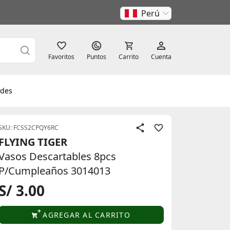
Perú
Favoritos
Puntos
Carrito
Cuenta
des
SKU: FCSS2CPQY6RC
FLYING TIGER
Vasos Descartables 8pcs
P/Cumpleaños 3014013
S/ 3.00
AGREGAR AL CARRITO