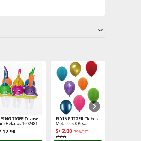
LYING TIGER
Envase
FLYING TIGER
Globos
FLYING TIGE
Para Helados 1602481
Metálicos 8 Pcs
P/Cumpleaños 3001783
S/ 2.00
/ 12.90
S/ 12.90
79%OFF
S/ 9.90