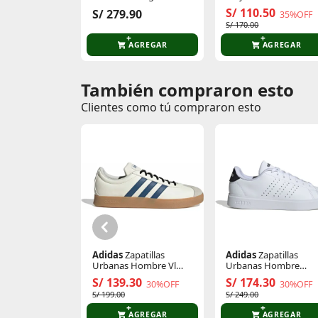
Camisero Bolsillo
A prueba de fugas: La tapa con la junta 
S/ 110.50
S/ 279.90
35%OFF
Parche
diario, viajes, oficina o actividades al aire l
S/ 170.00
Garantía por proveedor: 03 meses.
AGREGAR
AGREGAR
Politicas de garantia.
También compraron esto
Comentarios de clientes
Si no está conforme con su compra, puede
recomienda conservar el empaque y etiquet
Clientes como tú compraron esto
Comentarios de clientes que compraron es
Si el equipo presenta fallas, el producto
conforme a la normativa vigente.
Adidas
Zapatillas
Adidas
Zapatillas
Urbanas Hombre Vl
Urbanas Hombre
Court Base
Advantage 2.0
S/ 139.30
S/ 174.30
30%OFF
30%OFF
S/ 199.00
S/ 249.00
AGREGAR
AGREGAR