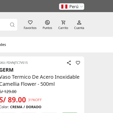
Perú
Favoritos
Puntos
Carrito
Cuenta
des
SKU: FDVNJTC7VS15
GERM
Vaso Termico De Acero Inoxidable
Camellia Flower - 500ml
S/ 129.00
S/ 89.00
31%OFF
Color:
CREMA / DORADO