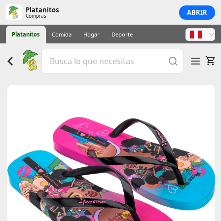
Platanitos
ABRIR
Compras
Platanitos
Comida
Hogar
Deporte