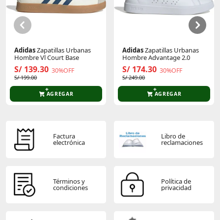
Sé el primero en comentar y acumula Puntos.
¡Haz que cada paso sea una experiencia única con
nuestras
Sandalias Tijera Ipanema
!
Adidas
Zapatillas Urbanas
Adidas
Zapatillas Urbanas
Hombre Vl Court Base
Hombre Advantage 2.0
S/ 139.30
S/ 174.30
30%OFF
30%OFF
S/ 199.00
S/ 249.00
AGREGAR
AGREGAR
Factura
Libro de
electrónica
reclamaciones
Términos y
Política de
condiciones
privacidad