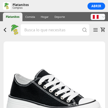
Platanitos
ABRIR
Compras
Platanitos
Comida
Hogar
Deporte