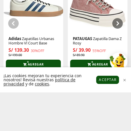
Adidas
Zapatillas Urbanas
PATAUGAS
Zapatilla Dama Z
Hombre Vl Court Base
Rosy
S/ 139.30
S/ 39.90
30%OFF
55%OFF
S/ 199.00
S/ 89.90
AGREGAR
AGREGAR
¡Las cookies mejoran tu experiencia con
nosotros! Revisa nuestras
política de
ACEPTAR
privacidad
y de
cookies
.
Platanitos
Favoritos
Puntos
Cupones
Cuenta
Factura
Libro de
electrónica
reclamaciones
Términos y
Política de
condiciones
privacidad