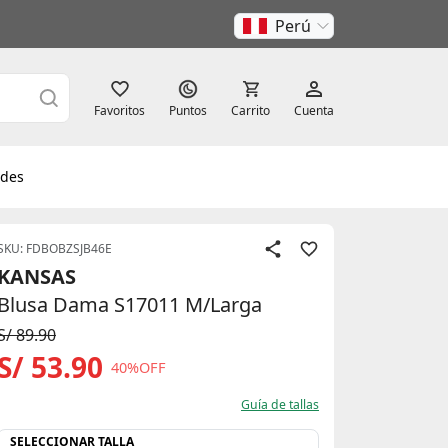
Perú
Favoritos
Puntos
Carrito
Cuenta
des
SKU: FDBOBZSJB46E
KANSAS
Blusa Dama S17011 M/Larga
S/ 89.90
S/ 53.90
40%OFF
Guía de tallas
SELECCIONAR TALLA