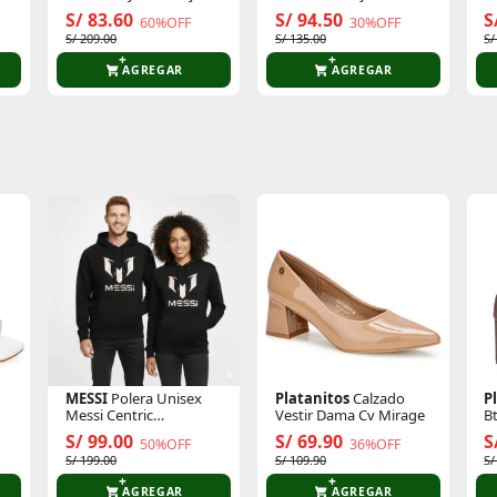
Flare Brisa Largo 28
Cintura Clasico Recto
S/ 83.60
S/ 94.50
S
60%OFF
30%OFF
S/ 209.00
S/ 135.00
S/
AGREGAR
AGREGAR
te producto
Sin calificaciones
Este producto aún no tiene calificaciones.
Sé el primero en comentar y acumula Puntos.
MESSI
Polera Unisex
Platanitos
Calzado
P
Messi Centric
Vestir Dama Cv Mirage
B
Mmf0012us
S/ 99.00
S/ 69.90
S
50%OFF
36%OFF
S/ 199.00
S/ 109.90
S/
AGREGAR
AGREGAR