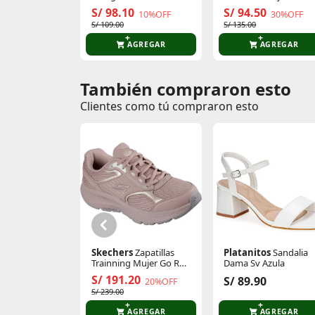
Cintura Clasico Recto
S/ 98.10
S/ 94.50
10%OFF
30%OFF
S/ 109.00
S/ 135.00
AGREGAR
AGREGAR
También compraron esto
Comentarios de clientes
Clientes como tú compraron esto
Comentarios de clientes que compraron es
Skechers
Zapatillas
Platanitos
Sandalia
Trainning Mujer Go Run
Dama Sv Azula
Consistent 2.0
S/ 191.20
S/ 89.90
20%OFF
S/ 239.00
AGREGAR
AGREGAR