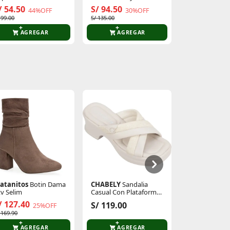
Cintura Clasico Recto
M/Doble
/ 54.50
S/ 94.50
S/ 47.90
44%OFF
30%OFF
4
 99.00
S/ 135.00
S/ 79.90
AGREGAR
AGREGAR
AGR
latanitos
Botin Dama
CHABELY
Sandalia
Platanitos
B
tv Selim
Casual Con Plataforma
Bp Jimena
Mujer Chabely 2ys4160
/ 127.40
S/ 172.40
S/ 119.00
25%OFF
 169.90
S/ 229.90
AGREGAR
AGREGAR
AGR