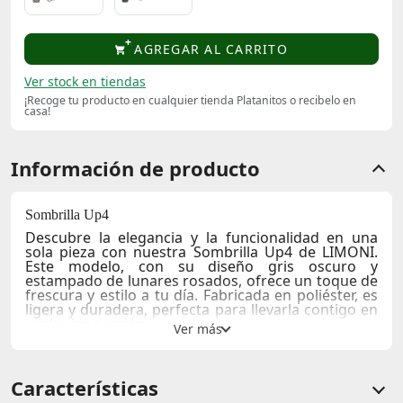
AGREGAR AL CARRITO
Ver stock en tiendas
¡Recoge tu producto en cualquier tienda Platanitos o recibelo en
casa!
Información de producto
Sombrilla Up4
Descubre la elegancia y la funcionalidad en una
sola pieza con nuestra
Sombrilla Up4
de
LIMONI
.
Este modelo, con su diseño
gris oscuro
y
estampado de lunares rosados
, ofrece un toque de
frescura y estilo a tu día. Fabricada en
poliéster
, es
ligera y duradera, perfecta para llevarla contigo en
cualquier ocasión.
Con su mecanismo de apertura fácil y compacto, la
Sombrilla Up4
es ideal para quienes buscan una
solución portátil y elegante contra la lluvia o el sol.
Características
Además, su estructura robusta y el asa ergonómica