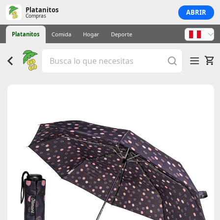
Platanitos
ABRIR
Compras
Platanitos
Comida
Hogar
Deporte