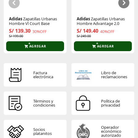
Adidas
Zapatillas Urbanas
Adidas
Zapatillas Urbanas
Hombre Vl Court Base
Hombre Advantage 2.0
S/ 139.30
S/ 149.40
30%OFF
40%OFF
S/ 199.00
S/ 249.00
AGREGAR
AGREGAR
Factura
Libro de
electrónica
reclamaciones
Términos y
Política de
condiciones
privacidad
Operador
Socios
económico
platanitos
autorizado