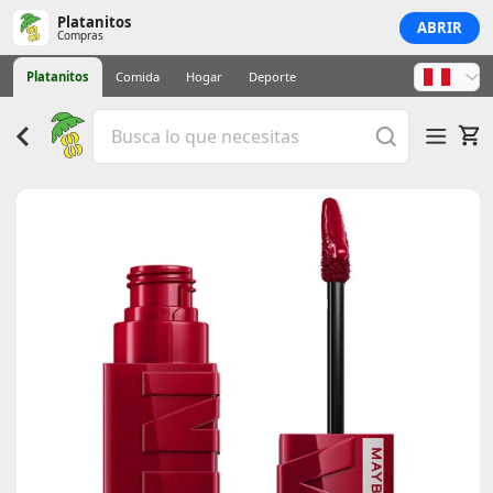
Platanitos
ABRIR
Compras
Platanitos
Comida
Hogar
Deporte