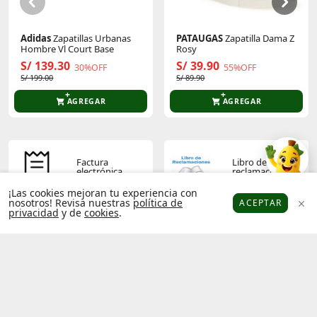
Adidas
Zapatillas Urbanas
PATAUGAS
Zapatilla Dama Z
Hombre Vl Court Base
Rosy
S/ 139.30
S/ 39.90
30%OFF
55%OFF
S/ 199.00
S/ 89.90
AGREGAR
AGREGAR
Factura
Libro de
electrónica
reclamaciones
¡Las cookies mejoran tu experiencia con
nosotros! Revisa nuestras
política de
ACEPTAR
privacidad
y de
cookies
.
Platanitos
Favoritos
Puntos
Cupones
Cuenta
Términos y
Política de
condiciones
privacidad
Operador
Socios
económico
platanitos
autorizado