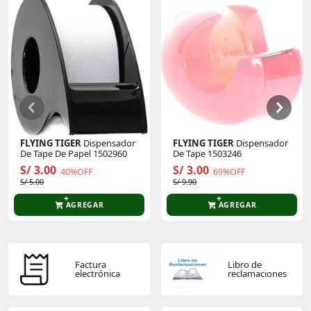
Sin calificaciones
Este producto aún no tiene calificaciones.
Sé el primero en comentar y acumula Puntos.
FLYING TIGER
Dispensador
FLYING TIGER
Dispensador
De Tape De Papel 1502960
De Tape 1503246
S/ 3.00
S/ 3.00
40%OFF
69%OFF
S/ 5.00
S/ 9.90
AGREGAR
AGREGAR
Factura
Libro de
electrónica
reclamaciones