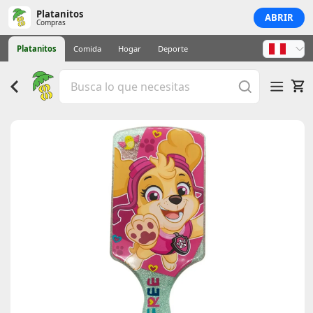
Platanitos
ABRIR
Compras
Platanitos
Comida
Hogar
Deporte