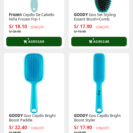
Frozen
Cepillo De Cabello
GOODY
Goo Set Styling
Niña Frozen Frp-1
Essent Brush+comb
S/ 18.10
S/ 17.90
30%OFF
10%OFF
S/ 25.90
S/ 19.90
AGREGAR
AGREGAR
GOODY
Goo Cepillo Bright
GOODY
Goo Cepillo Bright
Boost Paddle
Boost Styler
S/ 22.40
S/ 17.90
10%OFF
10%OFF
S/ 24.90
S/ 19.90