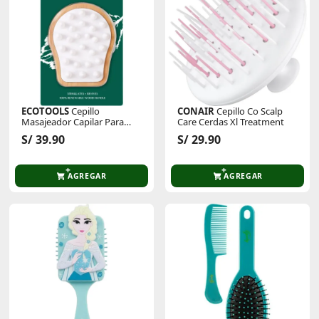
ECOTOOLS
Cepillo
CONAIR
Cepillo Co Scalp
Masajeador Capilar Para
Care Cerdas Xl Treatment
Ducha Et Cepillo Shower
S/ 39.90
S/ 29.90
Scalp Massager
AGREGAR
AGREGAR