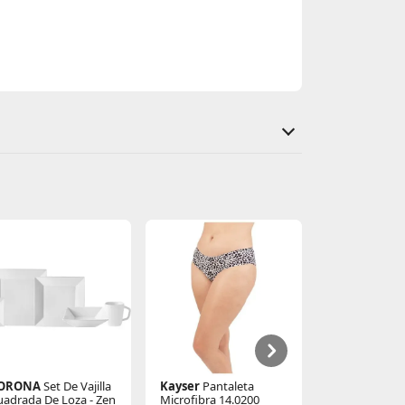
ORONA
Set De Vajilla
Kayser
Pantaleta
Kayser
Panta
uadrada De Loza - Zen
Microfibra 14.0200
Microfibra 14