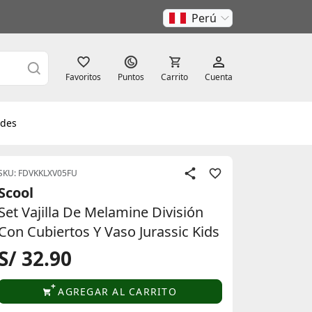
Perú
Favoritos
Puntos
Carrito
Cuenta
des
SKU: FDVKKLXV05FU
Scool
Set Vajilla De Melamine División
Con Cubiertos Y Vaso Jurassic Kids
S/ 32.90
AGREGAR AL CARRITO