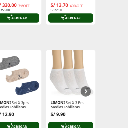
/ 330.00
S/ 13.70
S/ 13.70
7%OFF
40%OFF
4
 356.00
S/ 22.90
S/ 22.90
AGREGAR
AGREGAR
AGR
IMONI
Set X 3prs
LIMONI
Set X 3 Prs
Just4u
Zapati
edias Tobilleras
Medias Tobilleras
Z Lena
amas Noha
Unisex Rayli
S/ 39.90
/ 12.90
S/ 9.90
5
S/ 89.90
AGREGAR
AGREGAR
AGR