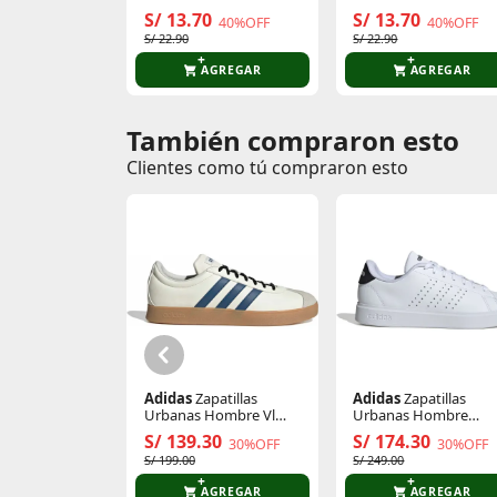
S/ 13.70
S/ 13.70
40%OFF
40%OFF
S/ 22.90
S/ 22.90
AGREGAR
AGREGAR
También compraron esto
Comentarios de clientes
Clientes como tú compraron esto
Comentarios de clientes que compraron es
Adidas
Zapatillas
Adidas
Zapatillas
Urbanas Hombre Vl
Urbanas Hombre
Court Base
Advantage 2.0
S/ 139.30
S/ 174.30
30%OFF
30%OFF
S/ 199.00
S/ 249.00
AGREGAR
AGREGAR