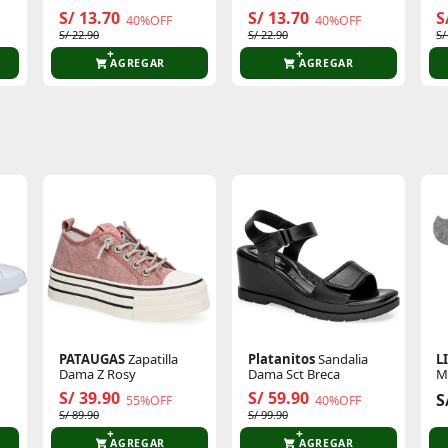
S/ 13.70
S/ 13.70
S
40%OFF
40%OFF
S/ 22.90
S/ 22.90
S/
AGREGAR
AGREGAR
te producto
Sin calificaciones
Este producto aún no tiene calificaciones.
Sé el primero en comentar y acumula Puntos.
PATAUGAS
Zapatilla
Platanitos
Sandalia
L
Dama Z Rosy
Dama Sct Breca
M
D
S/ 39.90
S/ 59.90
S
55%OFF
40%OFF
S/ 89.90
S/ 99.90
AGREGAR
AGREGAR