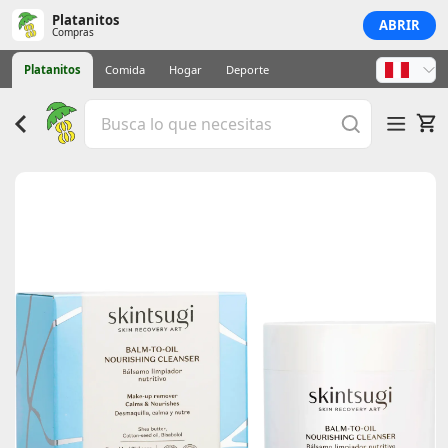
Platanitos
ABRIR
Compras
Platanitos
Comida
Hogar
Deporte