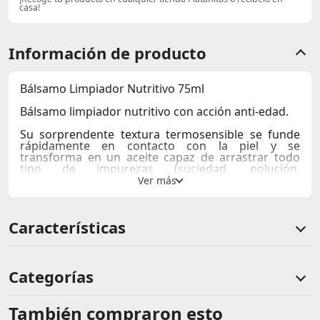
casa!
Información de producto
Bálsamo Limpiador Nutritivo 75ml
Bálsamo limpiador nutritivo con acción anti-edad.
Su sorprendente textura termosensible se funde
rápidamente en contacto con la piel y se
transforma en un aceite capaz de arrastrar todo
tipo de impurezas (suciedad, polución,
maquillaje…).
Para qué sirve
Características
Para la limpieza y el cuidado diario de rostro, ojos y
labios.
Desmaquillado eficaz, incluso waterproof.
Especialmente recomendado para pieles secas y/o
con falta de confort.
Categorías
Previene los signos de la edad.
Ingredientes clave
También compraron esto
Comentarios de clientes