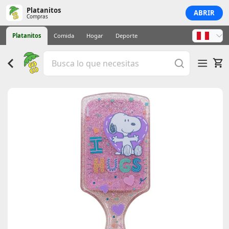
Platanitos
ABRIR
Compras
Platanitos
Comida
Hogar
Deporte