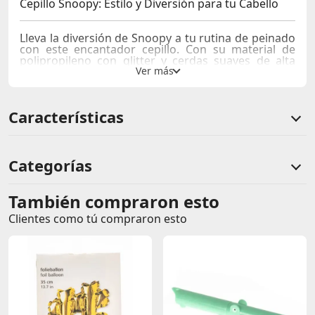
Cepillo Snoopy: Estilo y Diversión para tu Cabello
Lleva la diversión de Snoopy a tu rutina de peinado
con este encantador cepillo. Con su material de
polipropileno con glitter y cerdas suaves de alta
calidad, desenredará y peinará tu cabello con
facilidad. ¡Dale un toque de brillo y diversión a tu
peinado diario!
Características
Características:
Color: Rosado
Categorías
Material: Polipropileno con glitter
Medidas: 8 cm (largo) x 24 cm (alto) x 3 cm
(profundidad)
Diseño divertido con el adorable Snoopy
También compraron esto
Comentarios de clientes
Cerdas suaves que desenredan y peinan tu cabello
Clientes como tú compraron esto
con delicadeza.
Comentarios de clientes que compraron este producto
Sin calificaciones
Este producto aún no tiene calificaciones.