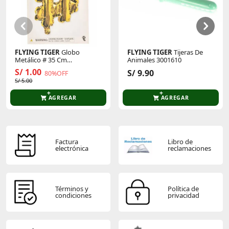
Sé el primero en comentar y acumula Puntos.
FLYING TIGER
Globo
FLYING TIGER
Tijeras De
Metálico # 35 Cm
Animales 3001610
P/Cumpleaños 3005873
S/ 1.00
S/ 9.90
80%OFF
S/ 5.00
AGREGAR
AGREGAR
Factura
Libro de
electrónica
reclamaciones
Términos y
Política de
condiciones
privacidad