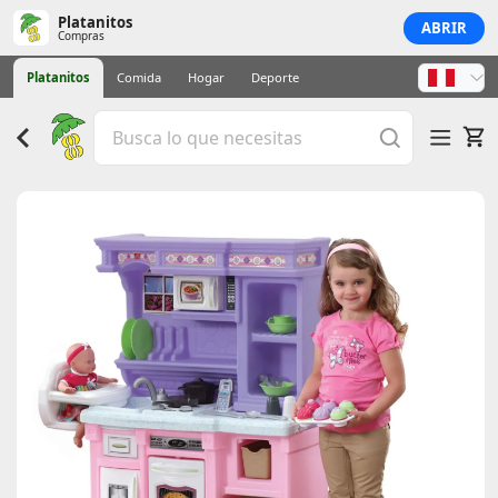
Platanitos
ABRIR
Compras
Platanitos
Comida
Hogar
Deporte