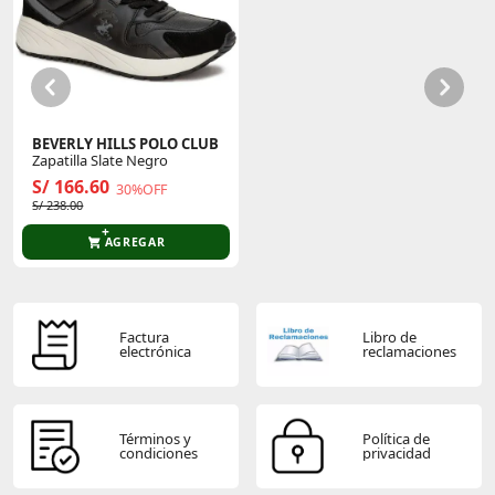
posteriores a la recepción del pedido.
Este producto aún no tiene calificaciones.
Sé el primero en comentar y acumula Puntos.
BEVERLY HILLS POLO CLUB
Zapatilla Slate Negro
S/ 166.60
30%OFF
S/ 238.00
AGREGAR
Factura
Libro de
electrónica
reclamaciones
Términos y
Política de
condiciones
privacidad