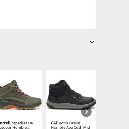
errell
Zapatillas De
CAT
Botin Casual
CAT
Zapatill
utdoor Hombre
Hombre Apa Cush Mid
Hombre Foun