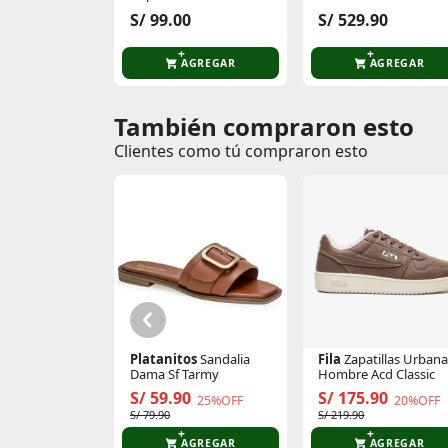
Adilette Aqua
Outline St
S/ 99.00
S/ 529.90
AGREGAR
AGREGAR
También compraron esto
Comentarios de clientes
Clientes como tú compraron esto
Comentarios de clientes que compraron es
Platanitos
Sandalia
Fila
Zapatillas Urban
Dama Sf Tarmy
Hombre Acd Classic
S/ 59.90
S/ 175.90
25%OFF
20%OFF
S/ 79.90
S/ 219.90
AGREGAR
AGREGAR