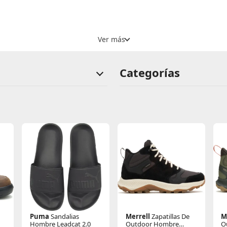
te de agua
s y talón para mayor resistencia
Categorías
iguación y comodidad
 movimiento
Puma
Sandalias
Merrell
Zapatillas De
M
Hombre Leadcat 2.0
Outdoor Hombre
O