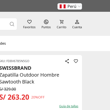
Perú
Favoritos
Puntos
Carrito
Cuenta
des
SKU: FDBV67B5N5GO
SWISSBRAND
Zapatilla Outdoor Hombre
Sawtooth Black
S/ 329.00
S/ 263.20
20%OFF
Guía de tallas