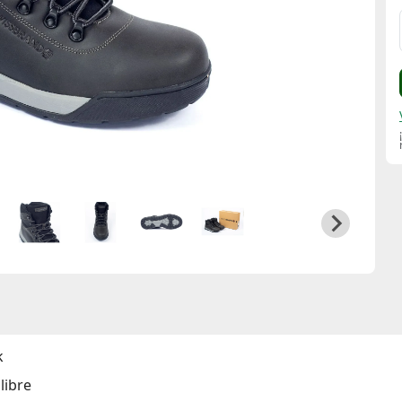
k
libre