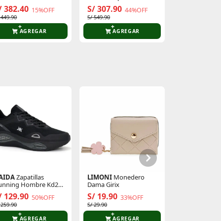
peed Strike 2 Mid Wp
Boot
/ 382.40
S/ 307.90
S/ 329.90
15%OFF
44%OFF
 449.90
S/ 549.90
S/ 659.90
AGREGAR
AGREGAR
AGR
AIDA
Zapatillas
LIMONI
Monedero
unning Hombre Kd24-
Dama Girix
3m
/ 129.90
S/ 19.90
50%OFF
33%OFF
 259.90
S/ 29.90
AGREGAR
AGREGAR