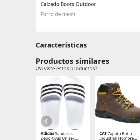
Calzado Boots Outdoor
Forro de mesh
Capellada de cuero sintético con repelen
Refuerzos de Tpu en las punteras, costado
Características
Suela de caucho
entresuelas de phylon para mayor amort
Productos similares
Plantillas de espuma de caucho
¿Ya viste estos productos?
Ajuste cómodo y excelente adaptación al
Adidas
Sandalias
CAT
Zapato Botin
Deportivas Unisex
Industrial Hombre