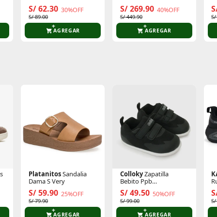
Tempo Sol Mid Wp
S
S/ 62.30
S/ 269.90
S
30%OFF
40%OFF
S/ 89.00
S/ 449.90
S/
AGREGAR
AGREGAR
te producto
Sin calificaciones
Este producto aún no tiene calificaciones.
Sé el primero en comentar y acumula Puntos.
as
Platanitos
Sandalia
Colloky
Zapatilla
K
Dama S Very
Bebito Ppb
R
37830301i26
0
S/ 59.90
S/ 49.50
S
25%OFF
50%OFF
S/ 79.90
S/ 99.00
S/
AGREGAR
AGREGAR