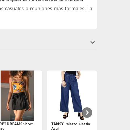
das casuales o reuniones más formales. La
révete a llevarlo y marca la diferencia en
RPI DREAMS
Short
TANSY
Palazzo Alessia
CUSTER
Jean
azo
Azul
Color