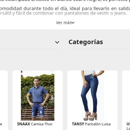
omodidad durante todo el día, ideal para llevarlo en sali
rsátil y fácil de combinar con pantalones de vestir o jeans.
onalidad y estilo, este polo es justo lo que necesitas. At
Categorías
re
SNAAX
Camisa Thor
TANSY
Pantalón Luisa
U
L