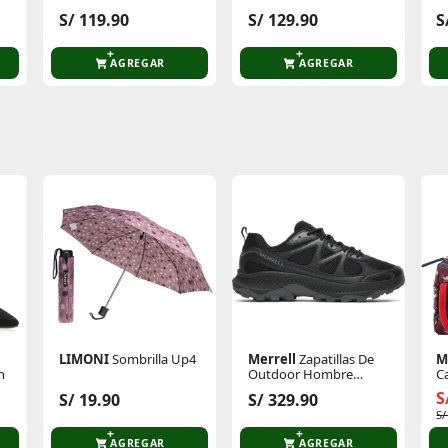
S/ 119.90
S/ 129.90
S
AGREGAR
AGREGAR
te producto
Sin calificaciones
Este producto aún no tiene calificaciones.
Sé el primero en comentar y acumula Puntos.
LIMONI
Sombrilla Up4
Merrell
Zapatillas De
M
n
Outdoor Hombre
C
Tempo Exp
S
S
S/ 19.90
S/ 329.90
S/
AGREGAR
AGREGAR