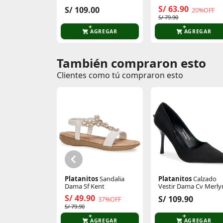
S/ 63.90
S/ 109.00
20%OFF
S/ 79.90
AGREGAR
AGREGAR
También compraron esto
Comentarios de clientes
Clientes como tú compraron esto
Comentarios de clientes que compraron es
Platanitos
Sandalia
Platanitos
Calzado
Dama Sf Kent
Vestir Dama Cv Merly
S/ 49.90
S/ 109.90
37%OFF
S/ 79.90
AGREGAR
AGREGAR