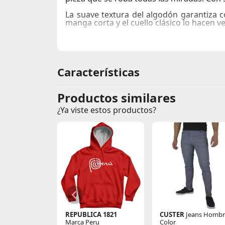
La suave textura del algodón garantiza c
manga corta y el cuello clásico lo hacen ve
Si buscas una prenda que destaque tu pers
cada ocasión.
#pia
Características
Productos similares
¿Ya viste estos productos?
REPUBLICA 1821
CUSTER
Jeans Homb
Marca Peru
Color