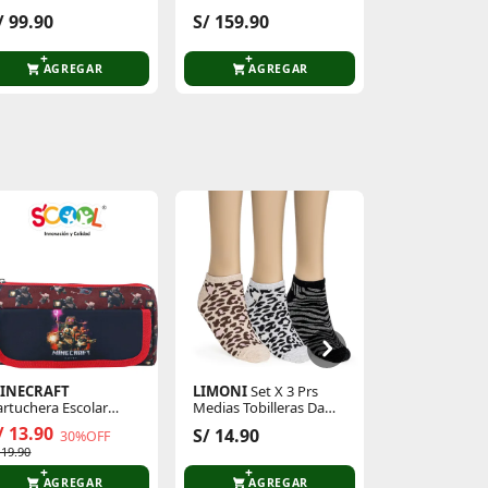
S/ 63.90
/ 99.90
S/ 159.90
2
S/ 79.90
AGREGAR
AGREGAR
AGR
INECRAFT
LIMONI
Set X 3 Prs
Scool
Taper 
artuchera Escolar
Medias Tobilleras Dama
Con Cubierto
cool Niño Ranger
Tigry
Patrol H
/ 13.90
S/ 14.90
S/ 30.90
30%OFF
 19.90
AGREGAR
AGREGAR
AGR