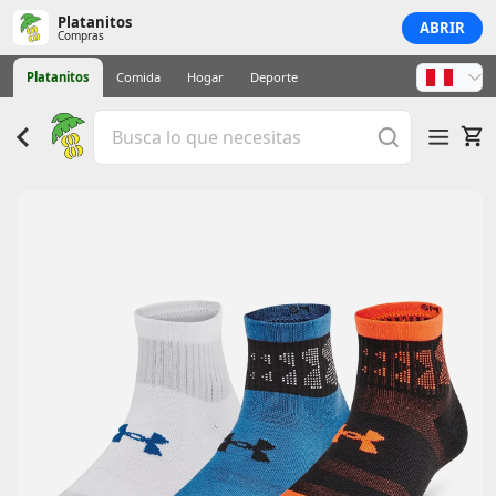
Platanitos
ABRIR
Compras
Platanitos
Comida
Hogar
Deporte