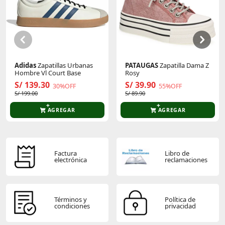
Este producto aún no tiene calificaciones.
Sé el primero en comentar y acumula Puntos.
Adidas
Zapatillas Urbanas
PATAUGAS
Zapatilla Dama Z
Hombre Vl Court Base
Rosy
S/ 139.30
S/ 39.90
30%OFF
55%OFF
S/ 199.00
S/ 89.90
AGREGAR
AGREGAR
Factura
Libro de
electrónica
reclamaciones
Términos y
Política de
condiciones
privacidad