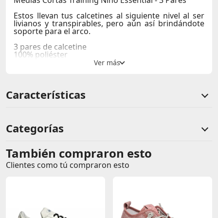
Medias Cortas Training Niño Essential - 3 Pares
Estos llevan tus calcetines al siguiente nivel al ser
livianos y transpirables, pero aún así brindándote
soporte para el arco.
3 pares de calcetine
100% poliéster
Construcción ultradelgada y liviana para una
sensación casi imperceptible
El material absorbe el sudor y se seca muy rápido.
Paneles de malla en la parte delantera del pie para
Características
mayor transpirabilidad.
El soporte de arco incorporado reduce la fatiga del
pie.
Contornos de talón ajustados alrededor del pie
para un mejor ajuste.
Categorías
También compraron esto
Comentarios de clientes
Clientes como tú compraron esto
Comentarios de clientes que compraron este producto
Sin calificaciones