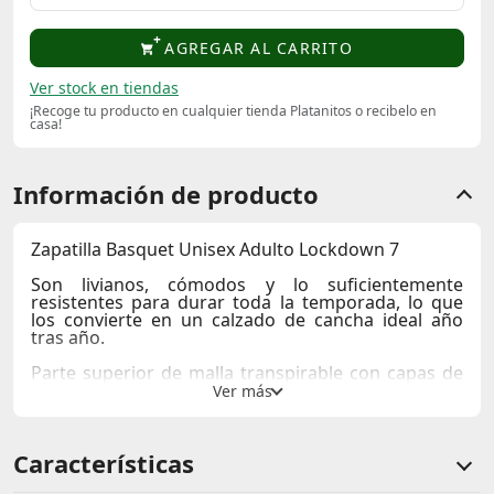
AGREGAR AL CARRITO
Ver stock en tiendas
¡Recoge tu producto en cualquier tienda Platanitos o recibelo en
casa!
Información de producto
Zapatilla Basquet Unisex Adulto Lockdown 7
Son livianos, cómodos y lo suficientemente
resistentes para durar toda la temporada, lo que
los convierte en un calzado de cancha ideal año
tras año.
Parte superior de malla transpirable con capas de
cuero y película para mayor soporte y durabilidad.
La entresuela de EVA proporciona una pisada ligera
y reactiva.
Suela de goma sólida y duradera con patrón de
Características
tracción en espiga para un movimiento y control
máximos en la cancha