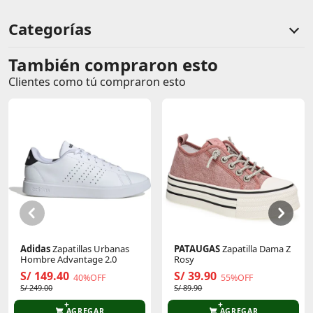
Regular
Categorías
También compraron esto
Comentarios de clientes
Clientes como tú compraron esto
Comentarios de clientes que compraron este producto
Sin calificaciones
Este producto aún no tiene calificaciones.
Sé el primero en comentar y acumula Puntos.
Adidas
Zapatillas Urbanas
PATAUGAS
Zapatilla Dama Z
Hombre Advantage 2.0
Rosy
S/ 149.40
S/ 39.90
40%OFF
55%OFF
S/ 249.00
S/ 89.90
AGREGAR
AGREGAR