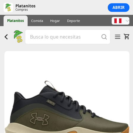
Platanitos
ABRIR
Compras
Platanitos
Comida
Hogar
Deporte