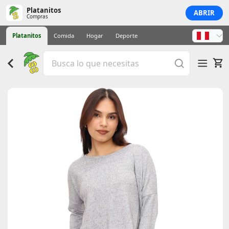
Platanitos
ABRIR
Compras
Platanitos
Comida
Hogar
Deporte