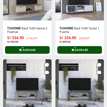
TUHOME
Rack Tv65 Vance 2
TUHOME
Rack Tv65 Tunez 1
Puertas
Puerta
S/ 534.90
S/ 334.90
27%OFF
33%OFF
S/ 739.90
S/ 499.90
AGREGAR
AGREGAR