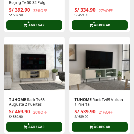
Beijing Tv 50-32 Pulg.
S/ 392.90
S/ 334.90
33%OFF
27%OFF
S/ 587.90
S/ 459.90
AGREGAR
AGREGAR
TUHOME
Rack Tv65
TUHOME
Rack Tv65 Vulcan
Augusta 2 Puertas
1 Puerta
S/ 469.90
S/ 539.90
20%OFF
21%OFF
S/ 589.90
S/ 689.90
AGREGAR
AGREGAR