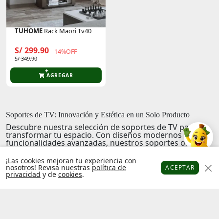
TUHOME
Rack Maori Tv40
S/ 299.90
14%OFF
S/ 349.90
AGREGAR
Soportes de TV: Innovación y Estética en un Solo Producto
Descubre nuestra selección de
soportes de TV
para
transformar tu espacio. Con diseños modernos y
funcionalidades avanzadas, nuestros soportes ofrecen
una integración perfecta entre comodidad y estilo.
¡Las cookies mejoran tu experiencia con
Elegancia y funcionalidad
se unen en cada uno de
nosotros! Revisa nuestras
política de
ACEPTAR
nuestros modelos, permitiendo una fácil instalación y
privacidad
y de
cookies
.
Platanitos
Favoritos
Puntos
Cupones
Cuenta
una estabilidad insuperable para tu televisión.
Explora nuestra gama y lleva la innovación a tu hogar
con un toque de frescura y confianza. ¡Tu
entretenimiento merece lo mejor!