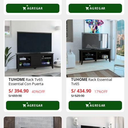
AGREGAR
AGREGAR
TUHOME
Rack Tv65
TUHOME
Rack Essential
Essential Con Puerta
Tv65
S/ 394.90
S/ 434.90
40%OFF
17%OFF
S/ 659.90
S/ 529.90
AGREGAR
AGREGAR