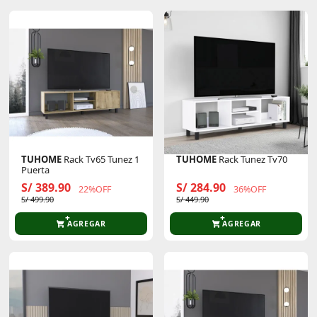
TUHOME
Rack Tv65 Tunez 1
TUHOME
Rack Tunez Tv70
Puerta
S/ 389.90
S/ 284.90
22%OFF
36%OFF
S/ 499.90
S/ 449.90
AGREGAR
AGREGAR