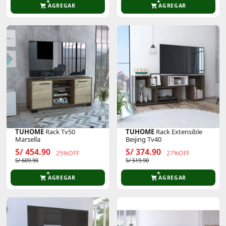
AGREGAR
AGREGAR
TUHOME
Rack Tv50
TUHOME
Rack Extensible
Marsella
Beijing Tv40
S/ 454.90
S/ 374.90
25%OFF
27%OFF
S/ 609.90
S/ 519.90
AGREGAR
AGREGAR