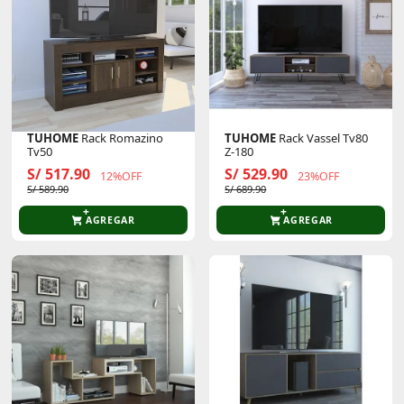
TUHOME
Rack Romazino
TUHOME
Rack Vassel Tv80
Tv50
Z-180
S/ 517.90
S/ 529.90
12%OFF
23%OFF
S/ 589.90
S/ 689.90
AGREGAR
AGREGAR