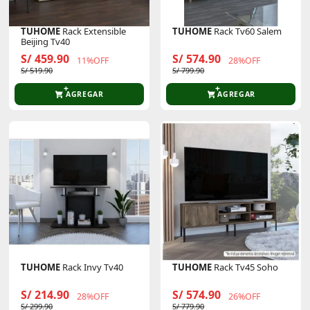
TUHOME
Rack Extensible
TUHOME
Rack Tv60 Salem
Beijing Tv40
S/ 459.90
S/ 574.90
11%OFF
28%OFF
S/ 519.90
S/ 799.90
AGREGAR
AGREGAR
TUHOME
Rack Invy Tv40
TUHOME
Rack Tv45 Soho
S/ 214.90
S/ 574.90
28%OFF
26%OFF
S/ 299.90
S/ 779.90