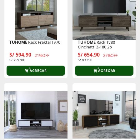
TUHOME
Rack Fraktal Tv70
TUHOME
Rack Tv80
Cincinatti Z-180 2p
S/ 594.90
S/ 654.90
21%OFF
27%OFF
S/ 759.90
S/ 899.90
AGREGAR
AGREGAR