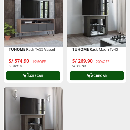
TUHOME
Rack Tv55 Vassel
TUHOME
Rack Maori Tv40
S/ 574.90
S/ 269.90
19%OFF
20%OFF
S/ 709.90
S/ 339.90
AGREGAR
AGREGAR