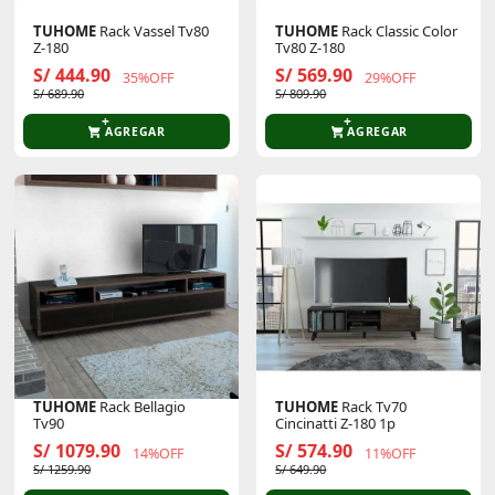
TUHOME
Rack Vassel Tv80
TUHOME
Rack Classic Color
Z-180
Tv80 Z-180
S/ 444.90
S/ 569.90
35%OFF
29%OFF
S/ 689.90
S/ 809.90
AGREGAR
AGREGAR
TUHOME
Rack Bellagio
TUHOME
Rack Tv70
Tv90
Cincinatti Z-180 1p
S/ 1079.90
S/ 574.90
14%OFF
11%OFF
S/ 1259.90
S/ 649.90