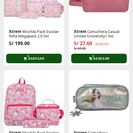
Xtrem
Mochila Pack Escolar
Xtrem
Cartuchera Casual
Niña Megapack 2.0 5xt
Unisex University+ 5xt
S/ 199.00
S/ 27.60
60%OFF
S/ 69.00
AGREGAR
AGREGAR
Xtrem
Mochila Pack Escolar
Frozen
Cartuchera