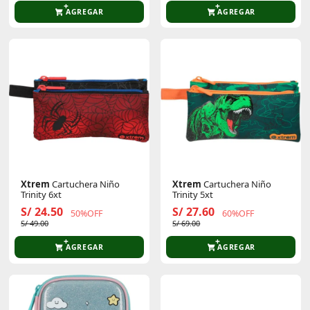
AGREGAR
AGREGAR
Xtrem
Cartuchera Niño
Xtrem
Cartuchera Niño
Trinity 6xt
Trinity 5xt
S/ 24.50
S/ 27.60
50%OFF
60%OFF
S/ 49.00
S/ 69.00
AGREGAR
AGREGAR