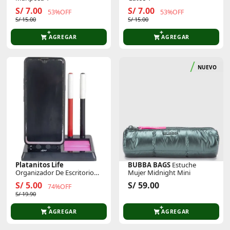
S/ 7.00
S/ 7.00
53%OFF
53%OFF
S/ 15.00
S/ 15.00
AGREGAR
AGREGAR
NUEVO
Platanitos Life
BUBBA BAGS
Estuche
Organizador De Escritorio
Mujer Midnight Mini
885
S/ 5.00
S/ 59.00
74%OFF
S/ 19.90
AGREGAR
AGREGAR