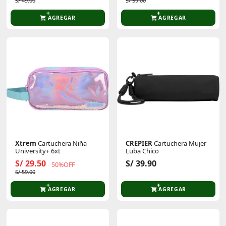
S/ 49.00
S/ 59.00
AGREGAR
AGREGAR
Xtrem
Cartuchera Niña
CREPIER
Cartuchera Mujer
University+ 6xt
Luba Chico
S/ 29.50
S/ 39.90
50%OFF
S/ 59.00
AGREGAR
AGREGAR