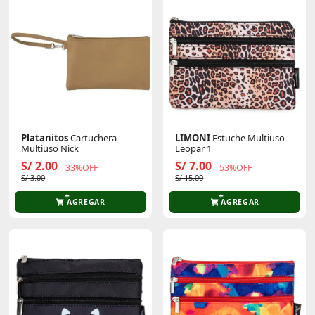
Platanitos
Cartuchera
LIMONI
Estuche Multiuso
Multiuso Nick
Leopar 1
S/ 2.00
S/ 7.00
33%OFF
53%OFF
S/ 3.00
S/ 15.00
AGREGAR
AGREGAR