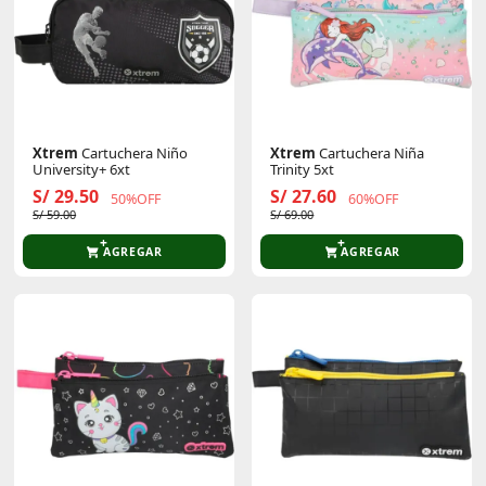
Xtrem
Cartuchera Niño
Xtrem
Cartuchera Niña
University+ 6xt
Trinity 5xt
S/ 29.50
S/ 27.60
50%OFF
60%OFF
S/ 59.00
S/ 69.00
AGREGAR
AGREGAR