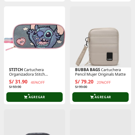
STITCH
Cartuchera
BUBBA BAGS
Cartuchera
Organizadora Stitch
Pencil Mujer Originals Matte
Coleccion C B26
S/ 31.90
S/ 79.20
46%OFF
20%OFF
S/ 59.90
S/ 99.00
AGREGAR
AGREGAR