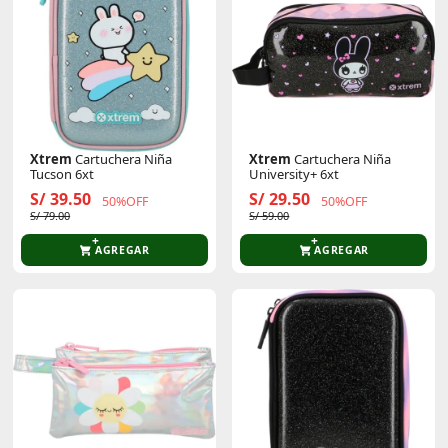
Xtrem
Cartuchera Niña
Xtrem
Cartuchera Niña
Tucson 6xt
University+ 6xt
S/ 39.50
S/ 29.50
50%OFF
50%OFF
S/ 79.00
S/ 59.00
AGREGAR
AGREGAR