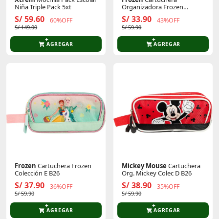
Niña Triple Pack 5xt
Organizadora Frozen
Coleccion C B26
S/ 59.60
S/ 33.90
60%OFF
43%OFF
S/ 149.00
S/ 59.90
AGREGAR
AGREGAR
Frozen
Cartuchera Frozen
Mickey Mouse
Cartuchera
Colección E B26
Org. Mickey Colec D B26
S/ 37.90
S/ 38.90
36%OFF
35%OFF
S/ 59.90
S/ 59.90
AGREGAR
AGREGAR