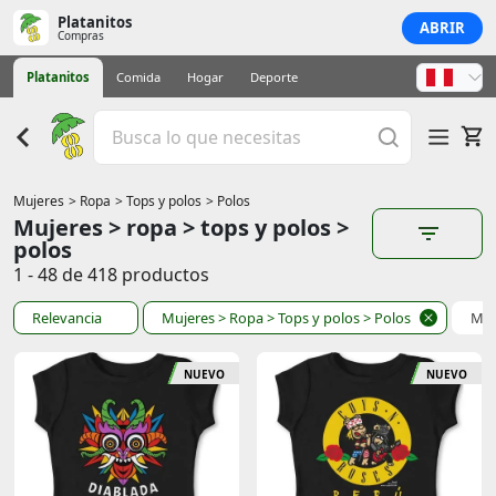
Platanitos
ABRIR
Compras
Platanitos
Comida
Hogar
Deporte
Mujeres
> Ropa
> Tops y polos
> Polos
Mujeres > ropa > tops y polos >
polos
1 - 48 de 418 productos
Relevancia
Mujeres
> Ropa
> Tops y polos
> Polos
Muj
NUEVO
NUEVO