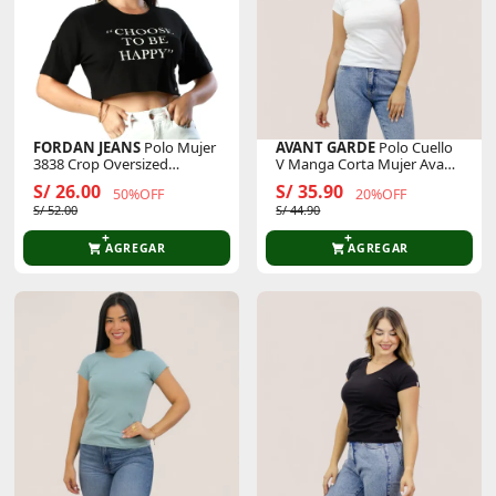
FORDAN JEANS
Polo Mujer
AVANT GARDE
Polo Cuello
3838 Crop Oversized
V Manga Corta Mujer Avant
C/Manga Corta
Garde Pv220101ag
S/ 26.00
S/ 35.90
50%OFF
20%OFF
S/ 52.00
S/ 44.90
AGREGAR
AGREGAR