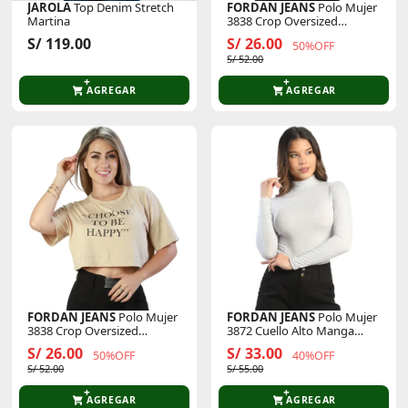
JAROLA
Top Denim Stretch
FORDAN JEANS
Polo Mujer
Martina
3838 Crop Oversized
C/Manga Corta
S/ 119.00
S/ 26.00
50%OFF
S/ 52.00
AGREGAR
AGREGAR
FORDAN JEANS
Polo Mujer
FORDAN JEANS
Polo Mujer
3838 Crop Oversized
3872 Cuello Alto Manga
C/Manga Corta
Larga
S/ 26.00
S/ 33.00
50%OFF
40%OFF
S/ 52.00
S/ 55.00
AGREGAR
AGREGAR