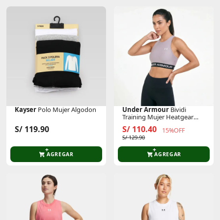
Kayser
Polo Mujer Algodon
Under Armour
Bividi
Training Mujer Heatgear
Crop Tank
S/ 119.90
S/ 110.40
15%OFF
S/ 129.90
AGREGAR
AGREGAR