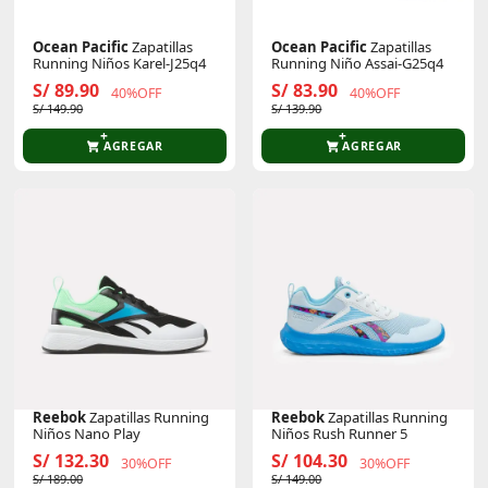
Ocean Pacific
Zapatillas
Ocean Pacific
Zapatillas
Running Niños Karel-J25q4
Running Niño Assai-G25q4
S/ 89.90
S/ 83.90
40%OFF
40%OFF
S/ 149.90
S/ 139.90
AGREGAR
AGREGAR
Reebok
Zapatillas Running
Reebok
Zapatillas Running
Niños Nano Play
Niños Rush Runner 5
S/ 132.30
S/ 104.30
30%OFF
30%OFF
S/ 189.00
S/ 149.00