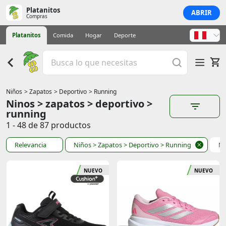
Platanitos
ABRIR
Compras
Platanitos
Comida
Hogar
Deporte
Niños
> Zapatos
> Deportivo
> Running
Ninos > zapatos > deportivo >
running
1 - 48 de 87 productos
Relevancia
Niños
> Zapatos
> Deportivo
> Running
Ni
NUEVO
NUEVO