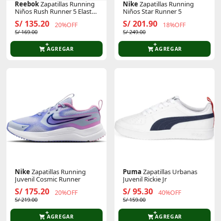
Reebok
Zapatillas Running
Nike
Zapatillas Running
Niños Rush Runner 5 Elastic
Niños Star Runner 5
Lace & Top Strap
S/ 135.20
S/ 201.90
20%OFF
18%OFF
S/ 169.00
S/ 249.00
AGREGAR
AGREGAR
Nike
Zapatillas Running
Puma
Zapatillas Urbanas
Juvenil Cosmic Runner
Juvenil Rickie Jr
S/ 175.20
S/ 95.30
20%OFF
40%OFF
S/ 219.00
S/ 159.00
AGREGAR
AGREGAR