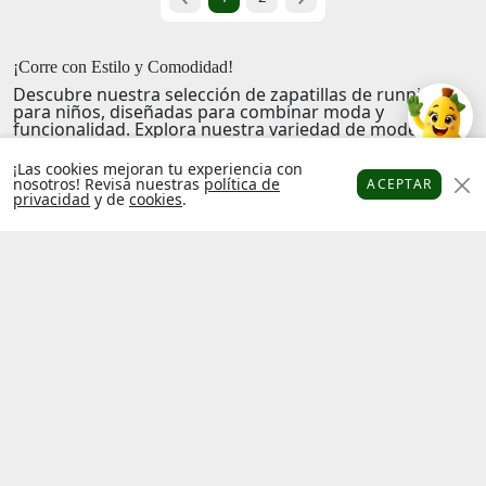
¡Corre con Estilo y Comodidad!
Descubre nuestra selección de zapatillas de running
para niños, diseñadas para combinar moda y
funcionalidad. Explora nuestra variedad de modelos
que brindan el soporte y la frescura necesarias para
sus primeras carreras. Cada par está pensado para
¡Las cookies mejoran tu experiencia con
acompañarlos en sus aventuras al aire libre, ofreciendo
nosotros! Revisa nuestras
política de
ACEPTAR
durabilidad y un toque de estilo único.
privacidad
y de
cookies
.
Platanitos
Favoritos
Puntos
Cupones
Cuenta
Adéntrate en un mundo donde la comodidad y la
confianza van de la mano, y permite que tus pequeños
disfruten de la emoción de la carrera.
#pia
Factura
Libro de
electrónica
reclamaciones