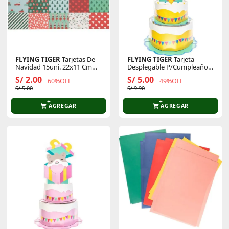
FLYING TIGER
Tarjetas De
FLYING TIGER
Tarjeta
Navidad 15uni. 22x11 Cm
Desplegable P/Cumpleaños
1451023
3014244
S/ 2.00
S/ 5.00
60%OFF
49%OFF
S/ 5.00
S/ 9.90
AGREGAR
AGREGAR