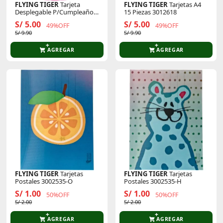
FLYING TIGER
Tarjeta
FLYING TIGER
Tarjetas A4
Desplegable P/Cumpleaños
15 Piezas 3012618
3014244
S/ 5.00
S/ 5.00
49%OFF
49%OFF
S/ 9.90
S/ 9.90
AGREGAR
AGREGAR
FLYING TIGER
Tarjetas
FLYING TIGER
Tarjetas
Postales 3002535-O
Postales 3002535-H
S/ 1.00
S/ 1.00
50%OFF
50%OFF
S/ 2.00
S/ 2.00
AGREGAR
AGREGAR