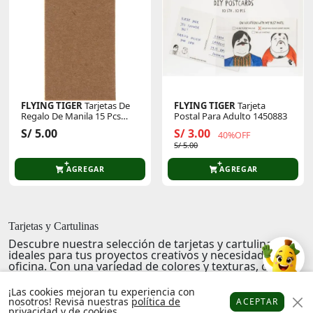
FLYING TIGER
Tarjetas De
FLYING TIGER
Tarjeta
Regalo De Manila 15 Pcs
Postal Para Adulto 1450883
1450042
S/ 5.00
S/ 3.00
40%OFF
S/ 5.00
AGREGAR
AGREGAR
Tarjetas y Cartulinas
Descubre nuestra selección de
tarjetas y cartulinas
,
ideales para tus proyectos creativos y necesidades de
oficina. Con una variedad de colores y texturas, cada
hoja cuenta con una calidad excepcional para
impresiones duraderas y vibrantes.
¡Las cookies mejoran tu experiencia con
nosotros! Revisa nuestras
política de
ACEPTAR
Sumérgete en un mundo de posibilidades artísticas y
privacidad
y de
cookies
.