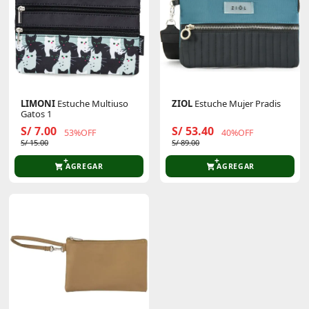
LIMONI
Estuche Multiuso
ZIOL
Estuche Mujer Pradis
Gatos 1
S/ 7.00
S/ 53.40
53%OFF
40%OFF
S/ 15.00
S/ 89.00
AGREGAR
AGREGAR