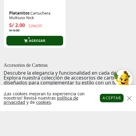
Platanitos
Cartuchera
Multiuso Nick
S/ 2.00
33%OFF
S/ 3.00
AGREGAR
Accesorios de Carteras
Descubre la elegancia y funcionalidad en cada detalle.
Explora nuestra colección de
accesorios de carteras
,
diseñados para complementar tu estilo con un toque
de sofisticación y practicidad. Desde carteras
compactas hasta elegantes clutchs, cada pieza es
¡Las cookies mejoran tu experiencia con
seleccionada para ofrecerte
comodidad
y
confianza
en
nosotros! Revisa nuestras
política de
ACEPTAR
cada ocasión. Sumérgete en un mundo donde la
privacidad
y de
cookies
.
Platanitos
Favoritos
Puntos
Cupones
Cuenta
innovación
y el
diseño
se unen para crear accesorios
que no solo son útiles, sino también una expresión de
tu personalidad única. Descubre cómo cada accesorio
puede transformar tu look cotidiano con un toque de
frescura y estilo inigualable.