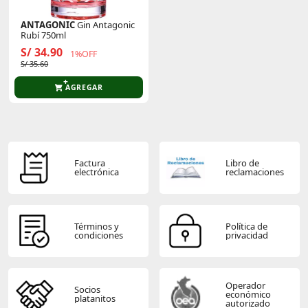
ANTAGONIC
Gin Antagonic
Rubí 750ml
S/ 34.90
1%OFF
S/ 35.60
AGREGAR
Factura
Libro de
electrónica
reclamaciones
Términos y
Política de
condiciones
privacidad
Operador
Socios
económico
platanitos
autorizado