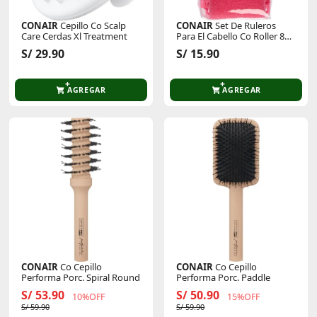
CONAIR
Cepillo Co Scalp
CONAIR
Set De Ruleros
Care Cerdas Xl Treatment
Para El Cabello Co Roller 8pk
Extra Large Foam
S/ 29.90
S/ 15.90
AGREGAR
AGREGAR
CONAIR
Co Cepillo
CONAIR
Co Cepillo
Performa Porc. Spiral Round
Performa Porc. Paddle
S/ 53.90
S/ 50.90
10%OFF
15%OFF
S/ 59.90
S/ 59.90