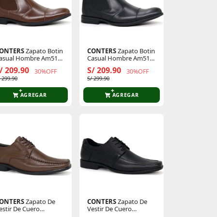
ONTERS
Zapato Botin
CONTERS
Zapato Botin
asual Hombre Am51b-
Casual Hombre Am51b-
l26q3
Cl26q3-N
/ 209.90
S/ 209.90
30%OFF
30%OFF
/ 299.90
S/ 299.90
AGREGAR
AGREGAR
ONTERS
Zapato De
CONTERS
Zapato De
estir De Cuero
Vestir De Cuero
ombre Clq3-Dh-10
Hombre 24q4.Hl-36