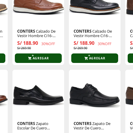
in
CONTERS
Calzado De
CONTERS
Calzado De
C
-
Vestir Hombre Ci16-
Vestir Hombre Ci16-
C
Cl26q3
Cl26q3-N
C
S/ 188.90
S/ 188.90
S
30%OFF
30%OFF
S/ 269.90
S/ 269.90
S
AGREGAR
AGREGAR
CONTERS
Zapato
CONTERS
Zapato De
C
Escolar De Cuero
Vestir De Cuero
V
Juvenil 25q1.De-01
Hombre Clq3-Dh-10
H