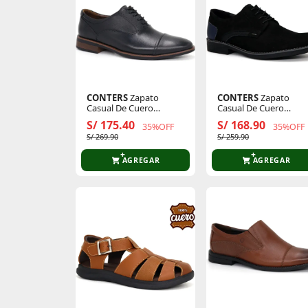
CONTERS
Zapato
CONTERS
Zapato
Casual De Cuero
Casual De Cuero
Hombre 24q4.Italo
Hombre 24q3-Bnb-5
S/ 175.40
S/ 168.90
35%OFF
35%OFF
S/ 269.90
S/ 259.90
AGREGAR
AGREGAR