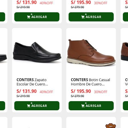
S/ 131.90
S/ 195.90
S
40%OFF
30%OFF
S/ 219.90
S/ 279.90
S
AGREGAR
AGREGAR
CONTERS
Zapato
CONTERS
Botin Casual
C
Escolar De Cuero
Hombre De Cuero
V
Juvenil 25q1.Mk-02
24q4.On-07
H
S/ 131.90
S/ 195.90
S
40%OFF
30%OFF
S/ 219.90
S/ 279.90
S
AGREGAR
AGREGAR