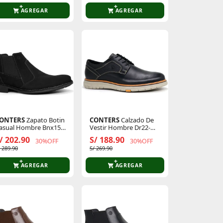
AGREGAR
AGREGAR
ONTERS
Zapato Botin
CONTERS
Calzado De
asual Hombre Bnx15-
Vestir Hombre Dr22-
l26q3-N
Cl26q3-N
/ 202.90
S/ 188.90
30%OFF
30%OFF
/ 289.90
S/ 269.90
AGREGAR
AGREGAR