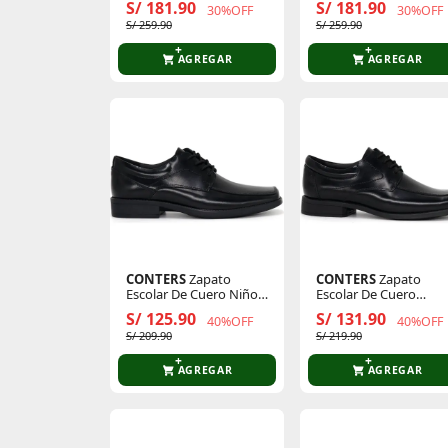
S/ 181.90
S/ 181.90
30%OFF
30%OFF
S/ 259.90
S/ 259.90
AGREGAR
AGREGAR
CONTERS
Zapato
CONTERS
Zapato
Escolar De Cuero Niños
Escolar De Cuero
25q1.Pl-03
Juvenil 25q1.De-01
S/ 125.90
S/ 131.90
40%OFF
40%OFF
S/ 209.90
S/ 219.90
AGREGAR
AGREGAR