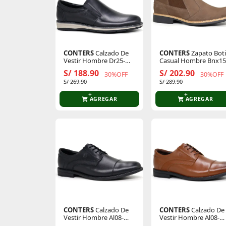
CONTERS
Calzado De
CONTERS
Zapato Bot
Vestir Hombre Dr25-
Casual Hombre Bnx15
Cl26q3-N
Cl26q3
S/ 188.90
S/ 202.90
30%OFF
30%OFF
S/ 269.90
S/ 289.90
AGREGAR
AGREGAR
CONTERS
Calzado De
CONTERS
Calzado De
Vestir Hombre Al08-
Vestir Hombre Al08-
Cl26q3-N
Cl26q3