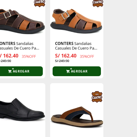
ONTERS
Sandalias
CONTERS
Sandalias
asuales De Cuero Para
Casuales De Cuero Para
ombre Kn25q3-832
Hombre Kn25q3-832
/ 162.40
S/ 162.40
35%OFF
35%OFF
/ 249.90
S/ 249.90
AGREGAR
AGREGAR