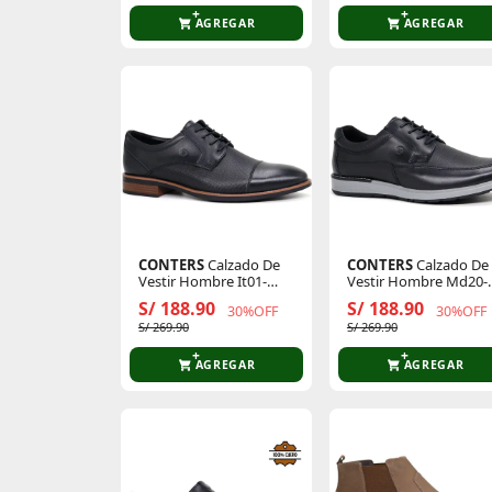
AGREGAR
AGREGAR
CONTERS
Calzado De
CONTERS
Calzado De
Vestir Hombre It01-
Vestir Hombre Md20-
Cl26q3
Cl26q3-N
S/ 188.90
S/ 188.90
30%OFF
30%OFF
S/ 269.90
S/ 269.90
AGREGAR
AGREGAR