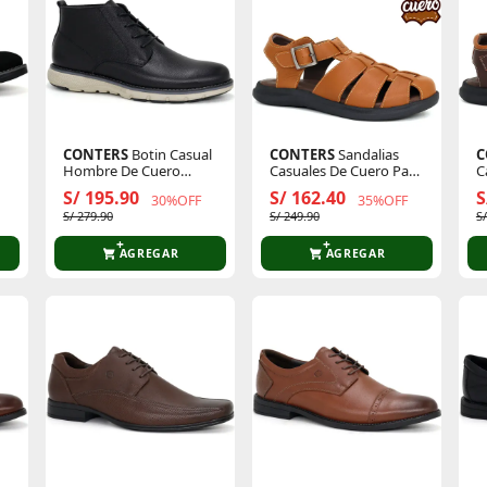
CONTERS
Botin Casual
CONTERS
Sandalias
C
Hombre De Cuero
Casuales De Cuero Para
C
24q4.On-07
Hombre Kn25q3-828
H
S/ 195.90
S/ 162.40
S
30%OFF
35%OFF
S/ 279.90
S/ 249.90
S
AGREGAR
AGREGAR