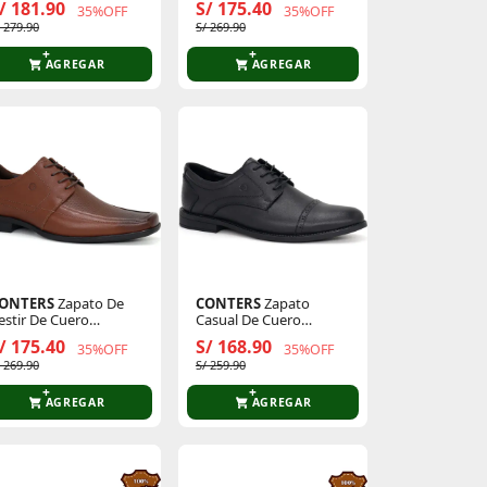
/ 181.90
S/ 175.40
35%OFF
35%OFF
/ 279.90
S/ 269.90
AGREGAR
AGREGAR
ONTERS
Zapato De
CONTERS
Zapato
estir De Cuero
Casual De Cuero
ombre 24q4.Hl-36
Hombre 24q4.Al-03
/ 175.40
S/ 168.90
35%OFF
35%OFF
/ 269.90
S/ 259.90
AGREGAR
AGREGAR