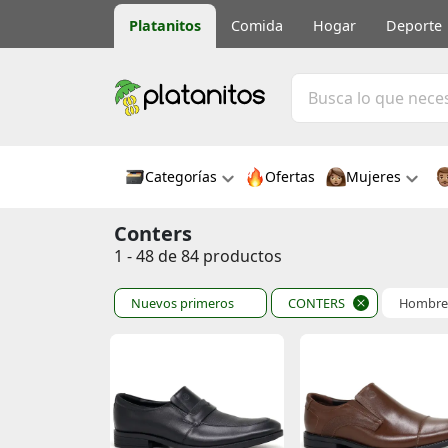
Platanitos
Comida
Hogar
Deporte
Categorías
Ofertas
Mujeres
Conters
1 - 48 de 84 productos
Nuevos primeros
CONTERS
Hombre