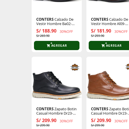
CONTERS
Calzado De
CONTERS
Calzado De
Vestir Hombre Ba02-
Vestir Hombre Al09-
Cl26q3-N
Cl26q3
S/ 188.90
S/ 181.90
30%OFF
30%OFF
S/ 269.90
S/ 259.90
AGREGAR
AGREGAR
CONTERS
Zapato Botin
CONTERS
Zapato Bot
Casual Hombre Dr23-
Casual Hombre Dr23-
Cl26q3-N
Cl26q3
S/ 209.90
S/ 209.90
30%OFF
30%OFF
S/ 299.90
S/ 299.90