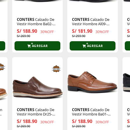
CONTERS
Calzado De
CONTERS
Calzado De
C
Vestir Hombre Ba02-
Vestir Hombre Al09-
V
Cl26q3
Cl26q3-N
C
S/ 188.90
S/ 181.90
S
30%OFF
30%OFF
S/ 269.90
S/ 259.90
S
AGREGAR
AGREGAR
in
CONTERS
Calzado De
CONTERS
Calzado De
C
Vestir Hombre Dr25-
Vestir Hombre Ba01-
V
Cl26q3
Cl26q3
C
S/ 188.90
S/ 188.90
S
30%OFF
30%OFF
S/ 269.90
S/ 269.90
S