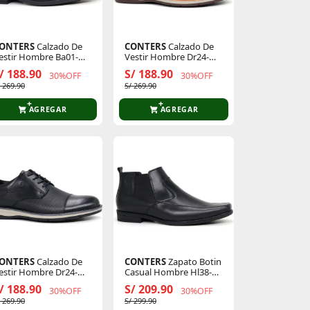
ONTERS
Calzado De
CONTERS
Calzado De
estir Hombre Ba01-
Vestir Hombre Dr24-
l26q3-N
Cl26q3
/ 188.90
S/ 188.90
30%OFF
30%OFF
/ 269.90
S/ 269.90
AGREGAR
AGREGAR
ONTERS
Calzado De
CONTERS
Zapato Botin
estir Hombre Dr24-
Casual Hombre Hl38-
l26q3-N
Cl26q3
/ 188.90
S/ 209.90
30%OFF
30%OFF
/ 269.90
S/ 299.90