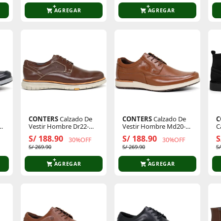
AGREGAR
AGREGAR
CONTERS
Calzado De
CONTERS
Calzado De
C
Vestir Hombre Dr22-
Vestir Hombre Md20-
C
Cl26q3
Cl26q3
C
S/ 188.90
S/ 188.90
S
30%OFF
30%OFF
S/ 269.90
S/ 269.90
S
AGREGAR
AGREGAR