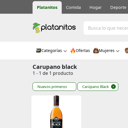
Platanitos
Comida
Hogar
Deporte
Categorías
Ofertas
Mujeres
Carupano black
1 - 1 de 1 producto
Nuevos primeros
Carúpano Black