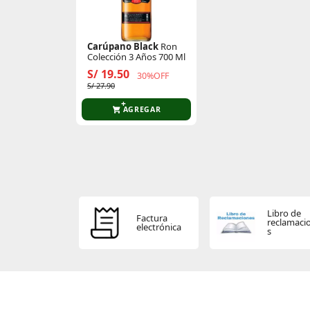
Carúpano Black
Ron
Colección 3 Años 700 Ml
S/ 19.50
30%OFF
S/ 27.90
AGREGAR
Libro de
Factura
reclamaci
electrónica
s