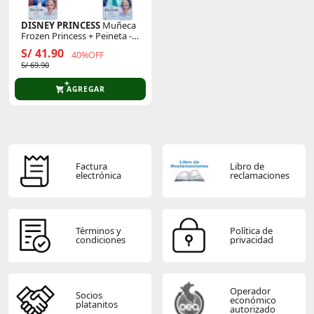
DISNEY PRINCESS
Muñeca
Frozen Princess + Peineta -
Modelo Aleatorio
S/ 41.90
40%OFF
S/ 69.90
AGREGAR
Factura
Libro de
electrónica
reclamaciones
Términos y
Política de
condiciones
privacidad
Operador
Socios
económico
platanitos
autorizado