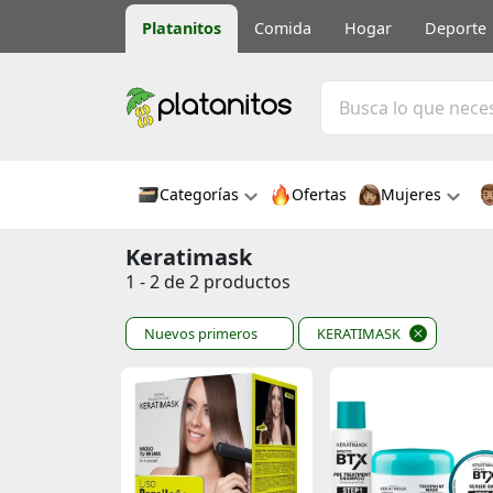
Platanitos
Comida
Hogar
Deporte
Categorías
Ofertas
Mujeres
Keratimask
1 - 2 de 2 productos
Nuevos primeros
KERATIMASK