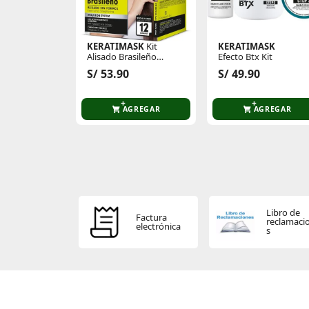
KERATIMASK
Kit
KERATIMASK
Alisado Brasileño
Efecto Btx Kit
Keratimask
S/ 53.90
S/ 49.90
AGREGAR
AGREGAR
Libro de
Factura
reclamaci
electrónica
s