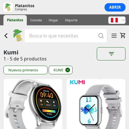
Platanitos
ABRIR
Compras
Platanitos
Comida
Hogar
Deporte
Kumi
1 - 5 de 5 productos
Nuevos primeros
KUMI