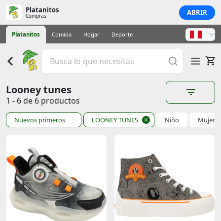
Platanitos
ABRIR
Compras
Platanitos
Comida
Hogar
Deporte
Looney tunes
1 - 6 de 6 productos
Nuevos primeros
LOONEY TUNES
Niño
Mujer